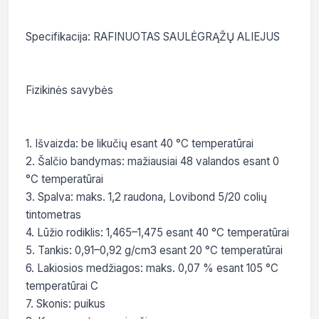
Specifikacija: RAFINUOTAS SAULĖGRĄŽŲ ALIEJUS

Fizikinės savybės

1. Išvaizda: be likučių esant 40 °C temperatūrai

2. Šalčio bandymas: mažiausiai 48 valandos esant 0 
°C temperatūrai

3. Spalva: maks. 1,2 raudona, Lovibond 5/20 colių 
tintometras

4. Lūžio rodiklis: 1,465–1,475 esant 40 °C temperatūrai

5. Tankis: 0,91–0,92 g/cm3 esant 20 °C temperatūrai

6. Lakiosios medžiagos: maks. 0,07 % esant 105 °C 
temperatūrai C

7. Skonis: puikus
