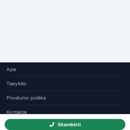
Apie
Taisyklės
Privatumo politika
Kontaktai
Skambinti
© 2026 Agroskelbimai.lt - Skelbimai žemės ūkiui.