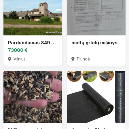
Parduodamas 849 m2 ploto mūrinis grūdų sandėlis su žemės sklypu
maltų grūdų mišinys
73000 €
Vilnius
Plungė