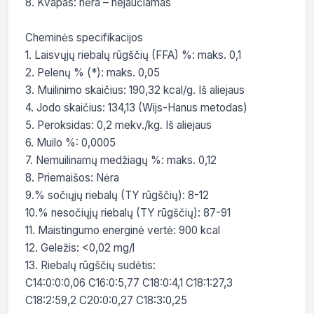
8. Kvapas: nėra – nejaučiamas

Cheminės specifikacijos

1. Laisvųjų riebalų rūgščių (FFA) %: maks. 0,1

2. Pelenų % (*): maks. 0,05

3. Muilinimo skaičius: 190,32 kcal/g. Iš aliejaus

4. Jodo skaičius: 134,13 (Wijs-Hanus metodas)

5. Peroksidas: 0,2 mekv./kg. Iš aliejaus

6. Muilo %: 0,0005

7. Nemuilinamų medžiagų %: maks. 0,12

8. Priemaišos: Nėra

9.% sočiųjų riebalų (TY rūgščių): 8-12

10.% nesočiųjų riebalų (TY rūgščių): 87-91

11. Maistingumo energinė vertė: 900 kcal

12. Geležis: <0,02 mg/l

13. Riebalų rūgščių sudėtis:

C14:0:0:0,06 C16:0:5,77 C18:0:4,1 C18:1:27,3

C18:2:59,2 C20:0:0,27 C18:3:0,25
