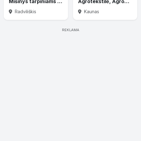
Mišinys tarpiniams pasėliams
Agrotekstilė, Agrodanga Turime nuo 0,4m iki 4,2 m.pločio + Smaigai
Radviliškis
Kaunas
REKLAMA