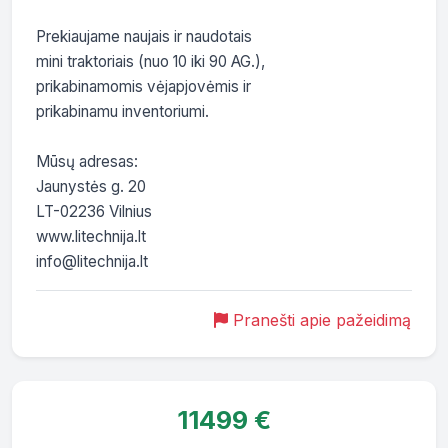
Prekiaujame naujais ir naudotais

mini traktoriais (nuo 10 iki 90 AG.),

prikabinamomis vėjapjovėmis ir

prikabinamu inventoriumi.

Mūsų adresas:

Jaunystės g. 20

LT-02236 Vilnius

www.litechnija.lt

Pranešti apie pažeidimą
11499 €