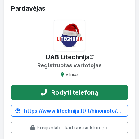
Pardavėjas
UAB Litechnija
Registruotas vartotojas
Vilnius
Rodyti telefoną
https://www.litechnija.lt/lt/hinomoto/5535-hinomoto-hm3030-su-frontaliniu-krautuvu.html
Prisijunkite, kad susisiektumėte