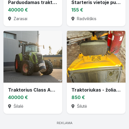
Parduodamas traktorius CASE PUMA 130
Starteris vietoje puskačio
40000 €
155 €
Zarasai
Radviliškis
Traktorius Class Axion 830
Traktoriukas - žoliapjovė
40000 €
850 €
Šilalė
Šilutė
REKLAMA