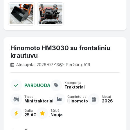
Hinomoto HM3030 su frontaliniu
krautuvu
Atnaujinta: 2026-07-13
Peržiūrų: 519
Kategorija
PARDUODA
Traktoriai
Tipas
Gamintojas
Metai
Mini traktoriai
Hinomoto
2026
Galia
Būklė
25 AG
Nauja