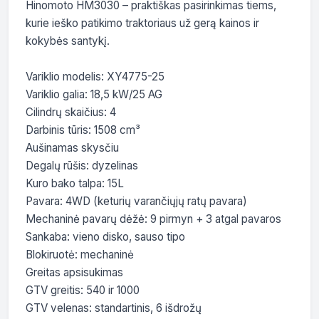
Hinomoto HM3030 – praktiškas pasirinkimas tiems, 
kurie ieško patikimo traktoriaus už gerą kainos ir 
kokybės santykį. 

Variklio modelis: XY4775-25

Variklio galia: 18,5 kW/25 AG

Cilindrų skaičius: 4

Darbinis tūris: 1508 cm³

Aušinamas skysčiu

Degalų rūšis: dyzelinas

Kuro bako talpa: 15L

Pavara: 4WD (keturių varančiųjų ratų pavara)

Mechaninė pavarų dėžė: 9 pirmyn + 3 atgal pavaros

Sankaba: vieno disko, sauso tipo

Blokiruotė: mechaninė

Greitas apsisukimas

GTV greitis: 540 ir 1000

GTV velenas: standartinis, 6 išdrožų
