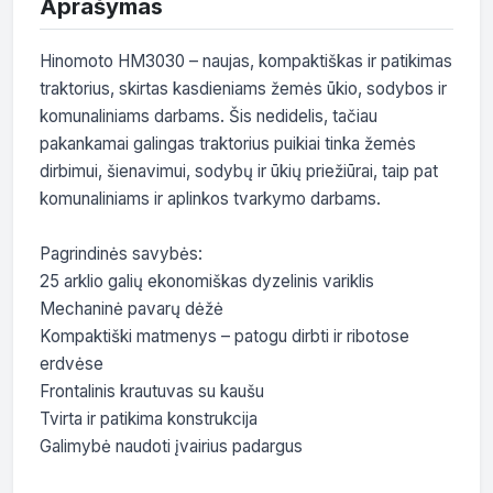
Aprašymas
Hinomoto HM3030 – naujas, kompaktiškas ir patikimas 
traktorius, skirtas kasdieniams žemės ūkio, sodybos ir 
komunaliniams darbams. Šis nedidelis, tačiau 
pakankamai galingas traktorius puikiai tinka žemės 
dirbimui, šienavimui, sodybų ir ūkių priežiūrai, taip pat 
komunaliniams ir aplinkos tvarkymo darbams.

Pagrindinės savybės:

25 arklio galių ekonomiškas dyzelinis variklis

Mechaninė pavarų dėžė

Kompaktiški matmenys – patogu dirbti ir ribotose 
erdvėse

Frontalinis krautuvas su kaušu 

Tvirta ir patikima konstrukcija

Galimybė naudoti įvairius padargus
