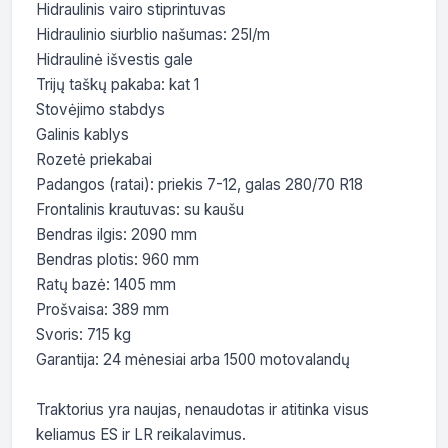
Hidraulinis vairo stiprintuvas

Hidraulinio siurblio našumas: 25l/m

Hidraulinė išvestis gale

Trijų taškų pakaba: kat 1

Stovėjimo stabdys

Galinis kablys

Rozetė priekabai

Padangos (ratai): priekis 7-12, galas 280/70 R18

Frontalinis krautuvas: su kaušu

Bendras ilgis: 2090 mm

Bendras plotis: 960 mm

Ratų bazė: 1405 mm

Prošvaisa: 389 mm

Svoris: 715 kg

Garantija: 24 mėnesiai arba 1500 motovalandų

Traktorius yra naujas, nenaudotas ir atitinka visus 
keliamus ES ir LR reikalavimus.
