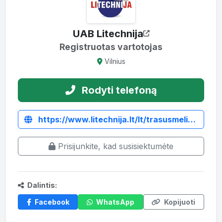
UAB Litechnija
Registruotas vartotojas
Vilnius
Rodyti telefoną
https://www.litechnija.lt/lt/trasusmelio-barstytuvai/5024-smelio-barstytuvas-gp300.html
Prisijunkite, kad susisiektumėte
Dalintis:
Facebook
WhatsApp
Kopijuoti