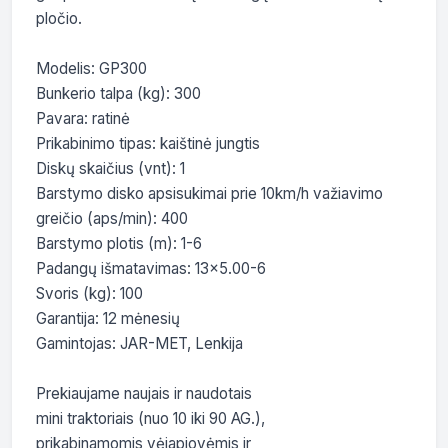
pločio.

Modelis: GP300

Bunkerio talpa (kg): 300

Pavara: ratinė

Prikabinimo tipas: kaištinė jungtis

Diskų skaičius (vnt): 1

Barstymo disko apsisukimai prie 10km/h važiavimo 
greičio (aps/min): 400 

Barstymo plotis (m): 1-6

Padangų išmatavimas: 13x5.00-6

Svoris (kg): 100

Garantija: 12 mėnesių

Gamintojas: JAR-MET, Lenkija

Prekiaujame naujais ir naudotais

mini traktoriais (nuo 10 iki 90 AG.),

prikabinamomis vėjapjovėmis ir
