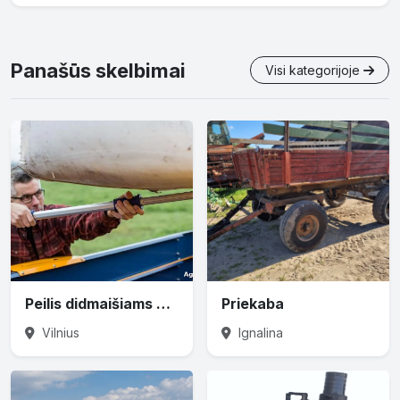
Panašūs skelbimai
Visi kategorijoje
Peilis didmaišiams prapjauti
Priekaba
Vilnius
Ignalina