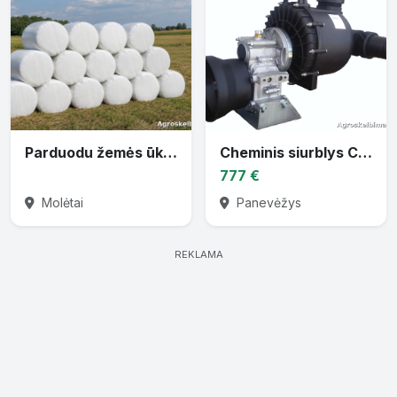
Parduodu žemės ūkio techniką
Cheminis siurblys CTP-30 varomas traktoriaus darbiniu velenu
777 €
Molėtai
Panevėžys
REKLAMA