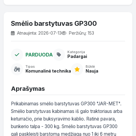
Smėlio barstytuvas GP300
Atnaujinta: 2026-07-13
Peržiūrų: 153
Kategorija
PARDUODA
Padargai
Tipas
Būklė
Komunalinė technika
Nauja
Aprašymas
Prikabinamas smėlio barstytuvas GP300 "JAR-MET". 
Smėlio barstytuvas kabinamas iš galo traktoriaus arba 
keturračio, prie buksyravimo kablio. Ratinė pavara, 
bunkerio talpa - 300 kg. Smėlio barstytuvas GP300 
gali paskleisti barstomą medžiagą nuo 1 iki 6 metrų 