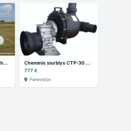
Parduodu žemės ūkio techniką
Cheminis siurblys CTP-30 varomas traktoriaus darbiniu velenu
777 €
Panevėžys