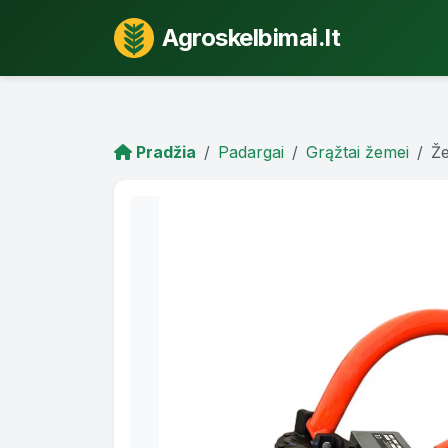
Agroskelbimai.lt
Pradžia
Padargai
Grąžtai žemei
Ž