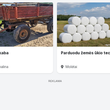
kaba
nalina
Molėtai
REKLAMA