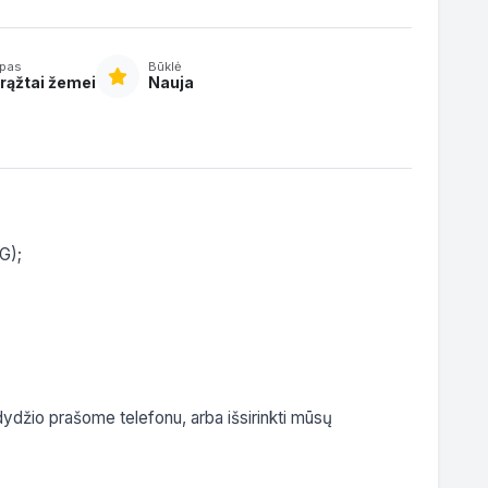
ipas
Būklė
rąžtai žemei
Nauja
);

 dydžio prašome telefonu, arba išsirinkti mūsų 