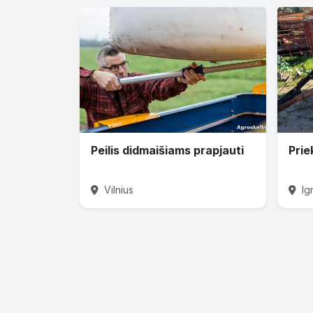
Peilis didmaišiams prapjauti
Prie
Vilnius
Ig