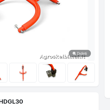
Didinti
 HDGL30