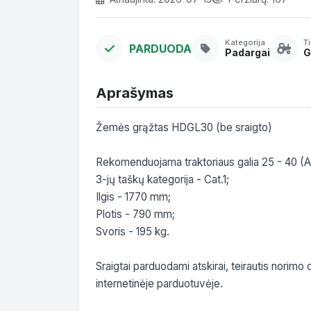
Kategorija
T
PARDUODA
Padargai
G
Aprašymas
Žemės grąžtas HDGL30 (be sraigto)

Rekomenduojama traktoriaus galia 25 - 40 (AG
3-jų taškų kategorija - Cat.1;

Ilgis - 1770 mm;

Plotis - 790 mm;

Svoris - 195 kg.

Sraigtai parduodami atskirai, teirautis norimo
internetinėje parduotuvėje.
