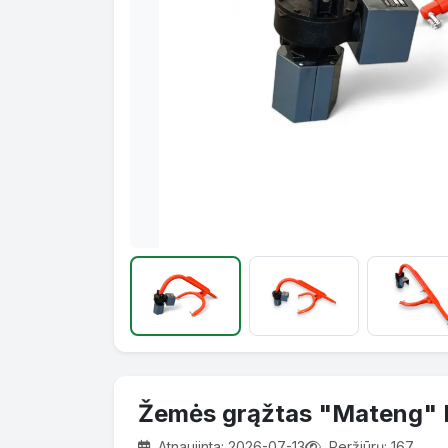
Žemės grąžtas "Mateng"
Atnaujinta: 2026-07-13
Peržiūrų: 167