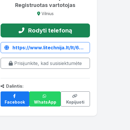
Registruotas vartotojas
Vilnius
Rodyti telefoną
https://www.litechnija.lt/lt/64-zemes-graztai
Prisijunkite, kad susisiektumėte
Dalintis:
Facebook
WhatsApp
Kopijuoti