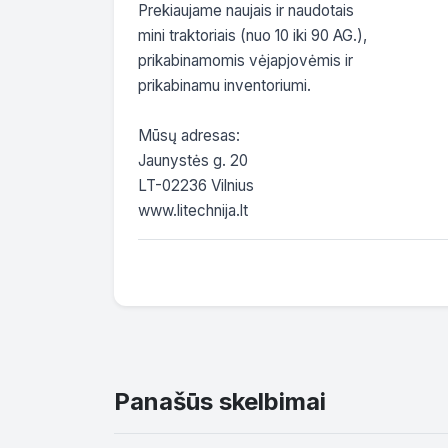
Prekiaujame naujais ir naudotais

mini traktoriais (nuo 10 iki 90 AG.),

prikabinamomis vėjapjovėmis ir

prikabinamu inventoriumi.

Mūsų adresas:

Jaunystės g. 20

LT-02236 Vilnius

www.litechnija.lt
Panašūs skelbimai