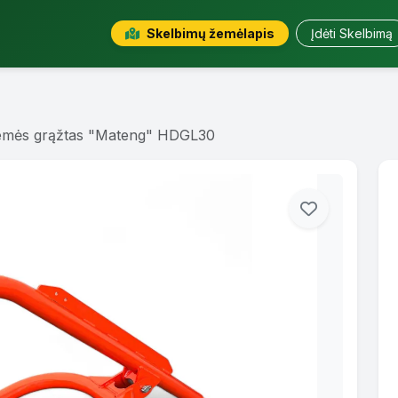
Skelbimų žemėlapis
Įdėti Skelbimą
emės grąžtas "Mateng" HDGL30