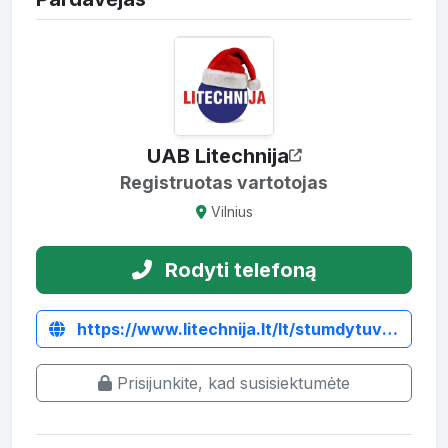
UAB Litechnija
Registruotas vartotojas
Vilnius
Rodyti telefoną
https://www.litechnija.lt/lt/stumdytuvai/5061-stumdytuvas-dvieju-daliu-slnv180.html
Prisijunkite, kad susisiektumėte