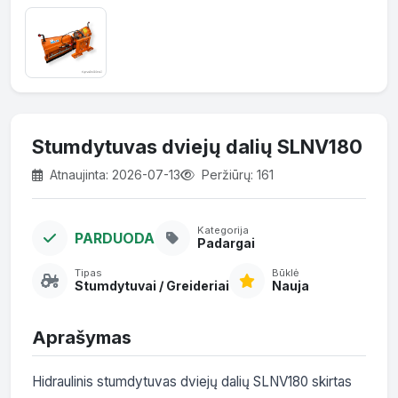
Stumdytuvas dviejų dalių SLNV180
Atnaujinta: 2026-07-13
Peržiūrų: 161
Kategorija
PARDUODA
Padargai
Tipas
Būklė
Stumdytuvai / Greideriai
Nauja
Aprašymas
Hidraulinis stumdytuvas dviejų dalių SLNV180 skirtas 