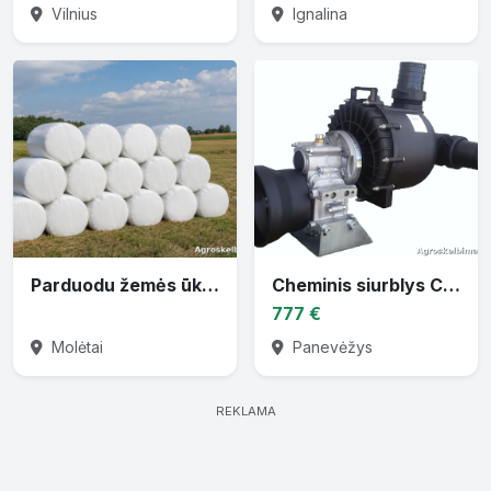
Vilnius
Ignalina
Parduodu žemės ūkio techniką
Cheminis siurblys CTP-30 varomas traktoriaus darbiniu velenu
777 €
Molėtai
Panevėžys
REKLAMA