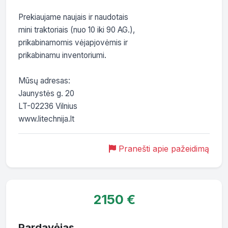
Prekiaujame naujais ir naudotais

mini traktoriais (nuo 10 iki 90 AG.),

prikabinamomis vėjapjovėmis ir

prikabinamu inventoriumi.

Mūsų adresas:

Jaunystės g. 20

LT-02236 Vilnius

www.litechnija.lt
Pranešti apie pažeidimą
2150 €
Pardavėjas