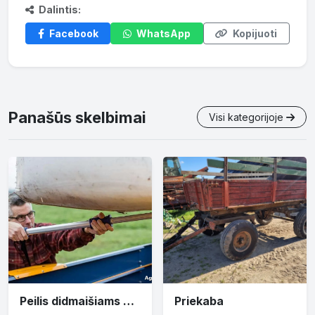
Dalintis:
Facebook
WhatsApp
Kopijuoti
Panašūs skelbimai
Visi kategorijoje
Peilis didmaišiams prapjauti
Priekaba