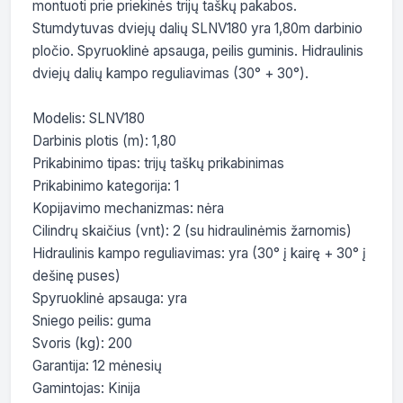
montuoti prie priekinės trijų taškų pakabos. 
Stumdytuvas dviejų dalių SLNV180 yra 1,80m darbinio 
pločio. Spyruoklinė apsauga, peilis guminis. Hidraulinis 
dviejų dalių kampo reguliavimas (30° + 30°).

Modelis: SLNV180

Darbinis plotis (m): 1,80

Prikabinimo tipas: trijų taškų prikabinimas

Prikabinimo kategorija: 1

Kopijavimo mechanizmas: nėra

Cilindrų skaičius (vnt): 2 (su hidraulinėmis žarnomis)

Hidraulinis kampo reguliavimas: yra (30° į kairę + 30° į 
dešinę puses)

Spyruoklinė apsauga: yra

Sniego peilis: guma

Svoris (kg): 200

Garantija: 12 mėnesių

Gamintojas: Kinija
