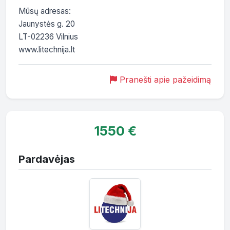
Mūsų adresas:

Jaunystės g. 20

LT-02236 Vilnius

www.litechnija.lt
Pranešti apie pažeidimą
1550 €
Pardavėjas