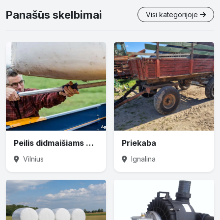
Panašūs skelbimai
Visi kategorijoje
Peilis didmaišiams prapjauti
Priekaba
Vilnius
Ignalina