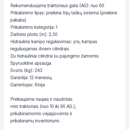
Rekomenduojama traktoriaus galia (AG): nuo 60

Prikabinimo tipas: priekinė trijų taškų sistema (priekinė 
pakaba)

Prikabinimo kategorija: 1

Darbinis plotis (m): 2,50

Hidraulinis kampo reguliavimas: yra, kampas 
reguliuojamas dviem cilindrais

Du hidrauliniai cilindrai su pajungimo žarnomis

Spyruoklinė apsauga

Svoris (kg): 243

Garantija: 12 mėnesių

Gamintojas: Kinija

Prekiaujame naujais ir naudotais

mini traktoriais (nuo 10 iki 90 AG.),

prikabinamomis vėjapjovėmis ir

prikabinamu inventoriumi.
