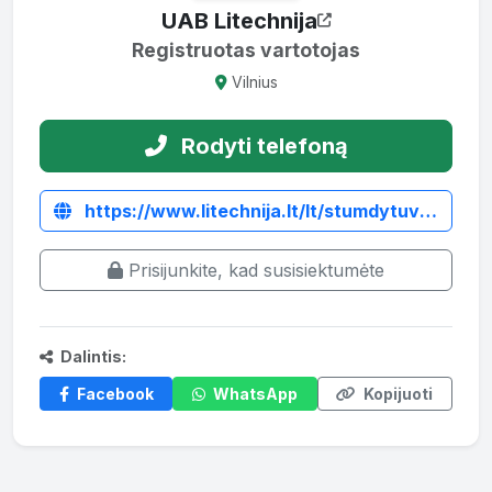
UAB Litechnija
Registruotas vartotojas
Vilnius
Rodyti telefoną
https://www.litechnija.lt/lt/stumdytuvai/4841-stumdytuvas-priekinei-pakabai-spn250.html
Prisijunkite, kad susisiektumėte
Dalintis:
Facebook
WhatsApp
Kopijuoti