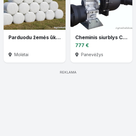
Parduodu žemės ūkio techniką
Cheminis siurblys CTP-30 varomas traktoriaus darbiniu velenu
777 €
Molėtai
Panevėžys
REKLAMA