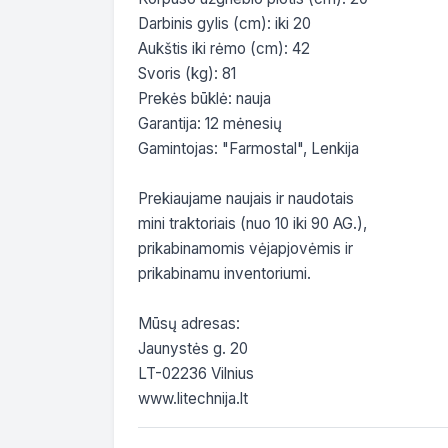
Darbinis gylis (cm): iki 20

Aukštis iki rėmo (cm): 42

Svoris (kg): 81

Prekės būklė: nauja

Garantija: 12 mėnesių

Gamintojas: "Farmostal", Lenkija

Prekiaujame naujais ir naudotais

mini traktoriais (nuo 10 iki 90 AG.),

prikabinamomis vėjapjovėmis ir

prikabinamu inventoriumi.

Mūsų adresas:

Jaunystės g. 20

LT-02236 Vilnius

www.litechnija.lt