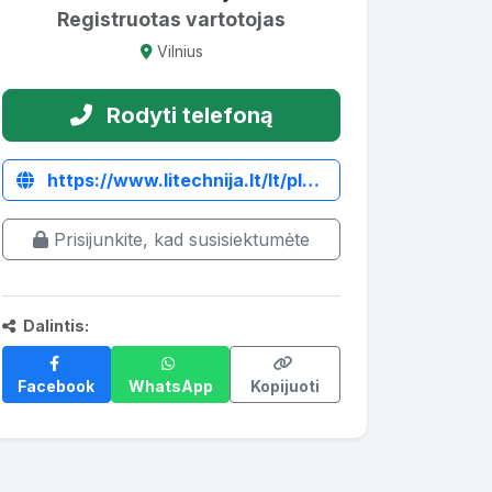
Registruotas vartotojas
Vilnius
Rodyti telefoną
https://www.litechnija.lt/lt/plugai/1373-plugas-2-ju-korpusu-farmostal.html
Prisijunkite, kad susisiektumėte
Dalintis:
Facebook
WhatsApp
Kopijuoti