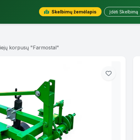
Skelbimų žemėlapis
Įdėti Skelbimą
iejų korpusų "Farmostal"