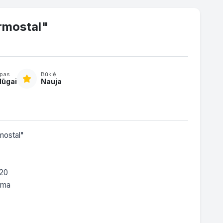
rmostal"
ipas
Būklė
lūgai
Nauja
ostal"

20

ema
