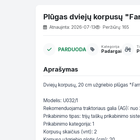
Plūgas dviejų korpusų "Fa
Atnaujinta: 2026-07-13
Peržiūrų: 165
Kategorija
T
PARDUODA
Padargai
P
Aprašymas
Dviejų korpusų, 20 cm užgriebio plūgas "Farm
Modelis: U032/1

Rekomenduojama traktoriaus galia (AG): nuo 
Prikabinimo tipas: trijų taškų prikabinimo sist
Prikabinimo kategorija: 1

Korpusų skaičius (vnt): 2

Korpuso užgriebio plotis (cm): 20
