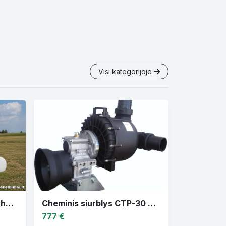
Visi kategorijoje
Parduodu žemės ūkio techniką
Cheminis siurblys CTP-30 varomas traktoriaus darbiniu velenu
777 €