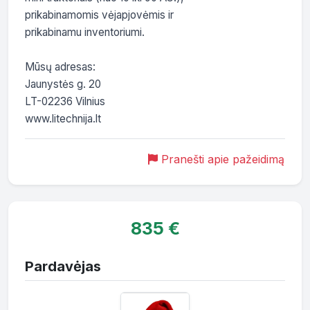
prikabinamomis vėjapjovėmis ir

prikabinamu inventoriumi.

Mūsų adresas:

Jaunystės g. 20

LT-02236 Vilnius

www.litechnija.lt
Pranešti apie pažeidimą
835 €
Pardavėjas