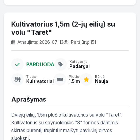
Kultivatorius 1,5m (2-jų eilių) su
volu "Taret"
Atnaujinta: 2026-07-13
Peržiūrų: 151
Kategorija
PARDUODA
Padargai
Tipas
Plotis
Būklė
Kultivatoriai
1.5 m
Nauja
Aprašymas
Dviejų eilių, 1,5m pločio kultivatorius su volu "Taret". 
Kultivatorius su spyruokliniais "S" formos dantimis 
skirtas purenti, trupinti ir maišyti paviršinį dirvos 
sluoksnį.
