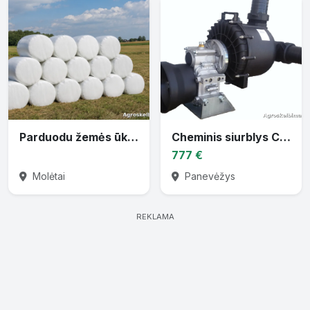
Parduodu žemės ūkio techniką
Cheminis siurblys CTP-30 varomas traktoriaus darbiniu velenu
777 €
Molėtai
Panevėžys
REKLAMA