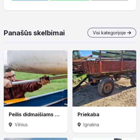
Panašūs skelbimai
Visi kategorijoje
Peilis didmaišiams prapjauti
Priekaba
Vilnius
Ignalina