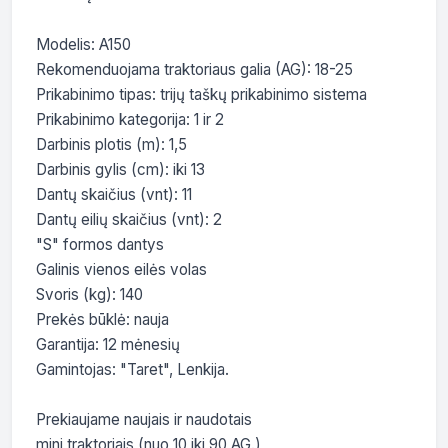
Modelis: A150

Rekomenduojama traktoriaus galia (AG): 18-25

Prikabinimo tipas: trijų taškų prikabinimo sistema

Prikabinimo kategorija: 1 ir 2

Darbinis plotis (m): 1,5

Darbinis gylis (cm): iki 13

Dantų skaičius (vnt): 11

Dantų eilių skaičius (vnt): 2

"S" formos dantys

Galinis vienos eilės volas

Svoris (kg): 140

Prekės būklė: nauja

Garantija: 12 mėnesių

Gamintojas: "Taret", Lenkija.

Prekiaujame naujais ir naudotais

mini traktoriais (nuo 10 iki 90 AG.),
