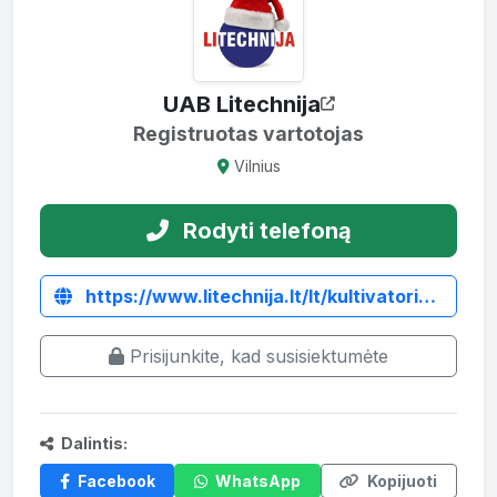
UAB Litechnija
Registruotas vartotojas
Vilnius
Rodyti telefoną
https://www.litechnija.lt/lt/kultivatoriai/4358-kultivatorius-15m-2-ju-eiliu-su-volu-taret.html
Prisijunkite, kad susisiektumėte
Dalintis:
Facebook
WhatsApp
Kopijuoti