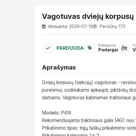
Vagotuvas dviejų korpusų
Atnaujinta: 2026-07-13
Peržiūrų: 172
Kategorija
T
PARDUODA
Padargai
V
Aprašymas
Dviejų korpusų (sekcijų) vagotuvas - ravėtu
purenimui, sodinukams apkaupti, piktžolių išrov
darbams. Vagotuvas kabinamas traktoriaus gale
Modelis: P414

Rekomenduojama traktoriaus galia (AG): nuo 1
Prikabinimo tipas: trijjų taškų prikabinimo sist
Prikabinimo kateogrija: 1 ir 2
