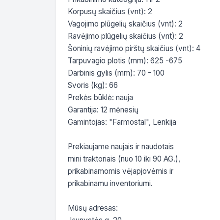
Korpusų skaičius (vnt): 2

Vagojimo plūgelių skaičius (vnt): 2

Ravėjimo plūgelių skaičius (vnt): 2

Šoninių ravėjimo pirštų skaičius (vnt): 4

Tarpuvagio plotis (mm): 625 -675

Darbinis gylis (mm): 70 - 100

Svoris (kg): 66

Prekės būklė: nauja

Garantija: 12 mėnesių

Gamintojas: "Farmostal", Lenkija

Prekiaujame naujais ir naudotais

mini traktoriais (nuo 10 iki 90 AG.),

prikabinamomis vėjapjovėmis ir

prikabinamu inventoriumi.

Mūsų adresas:
