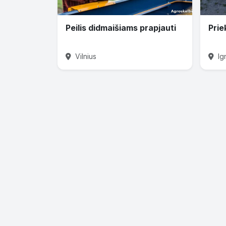
Peilis didmaišiams prapjauti
Prie
Vilnius
Ig