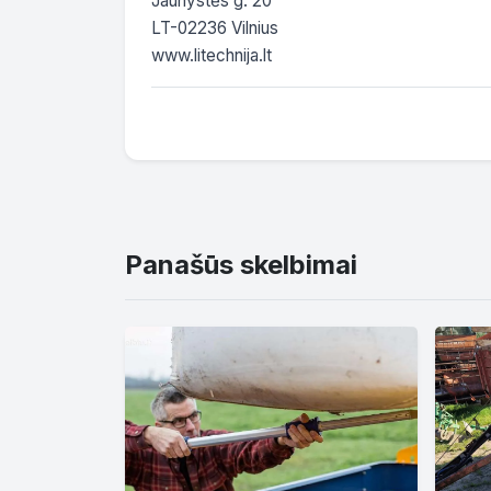
Jaunystės g. 20

LT-02236 Vilnius

www.litechnija.lt
Panašūs skelbimai