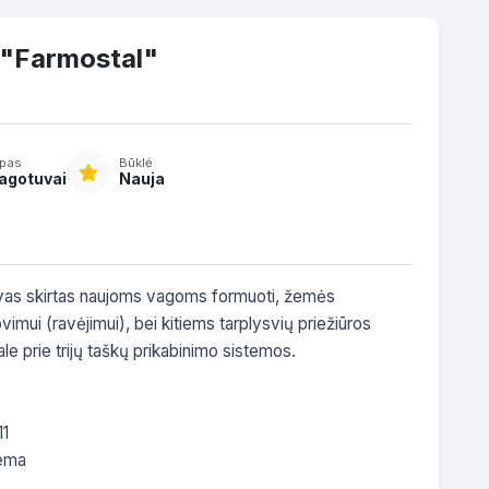
 "Farmostal"
ipas
Būklė
agotuvai
Nauja
vas skirtas naujoms vagoms formuoti, žemės 
imui (ravėjimui), bei kitiems tarplysvių priežiūros 
 prie trijų taškų prikabinimo sistemos. 

1

ema
