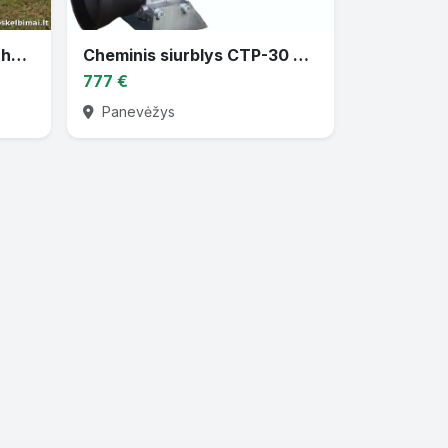
Parduodu žemės ūkio techniką
Cheminis siurblys CTP-30 varomas traktoriaus darbiniu velenu
777 €
Panevėžys