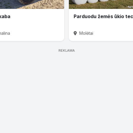
kaba
nalina
Molėtai
REKLAMA