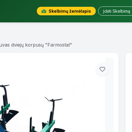
Skelbimų žemėlapis
Įdėti Skelbimą
uvas dviejų korpusų "Farmostal"