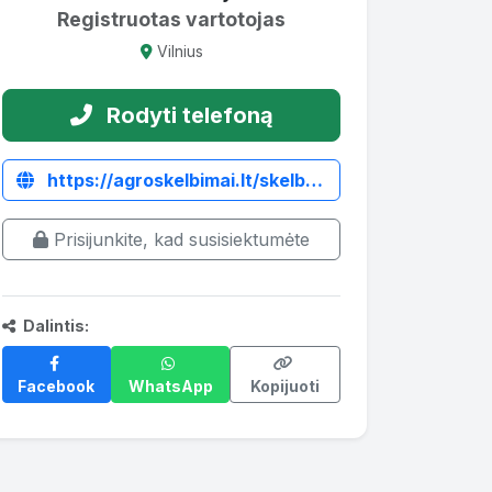
Registruotas vartotojas
Vilnius
Rodyti telefoną
https://agroskelbimai.lt/skelbimas/528-priekine-tritaske-pakaba-f3p
Prisijunkite, kad susisiektumėte
Dalintis:
Facebook
WhatsApp
Kopijuoti