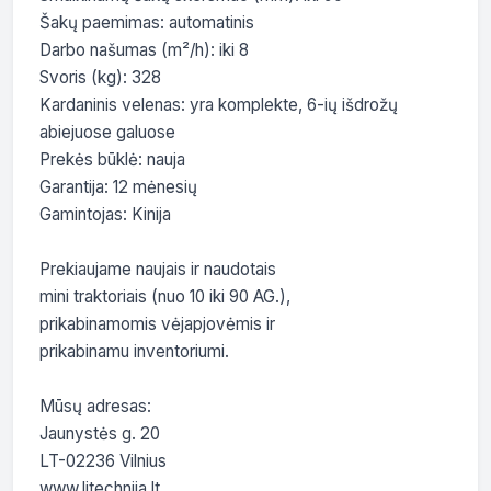
Šakų paemimas: automatinis

Darbo našumas (m²/h): iki 8

Svoris (kg): 328

Kardaninis velenas: yra komplekte, 6-ių išdrožų 
abiejuose galuose

Prekės būklė: nauja

Garantija: 12 mėnesių

Gamintojas: Kinija

Prekiaujame naujais ir naudotais

mini traktoriais (nuo 10 iki 90 AG.),

prikabinamomis vėjapjovėmis ir

prikabinamu inventoriumi.

Mūsų adresas:

Jaunystės g. 20

LT-02236 Vilnius

www.litechnija.lt