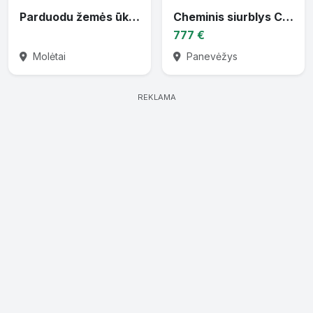
Parduodu žemės ūkio techniką
Cheminis siurblys CTP-30 varomas traktoriaus darbiniu velenu
777 €
Molėtai
Panevėžys
REKLAMA