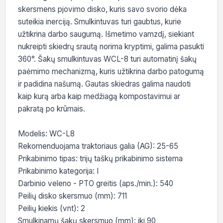
skersmens pjovimo disko, kuris savo svorio dėka 
suteikia inerciją. Smulkintuvas turi gaubtus, kurie 
užtikrina darbo saugumą. Išmetimo vamzdį, siekiant 
nukreipti skiedrų srautą norima kryptimi, galima pasukti 
360°. Šakų smulkintuvas WCL-8 turi automatinį šakų 
paėmimo mechanizmą, kuris užtikrina darbo patogumą 
ir padidina našumą. Gautas skiedras galima naudoti 
kaip kurą arba kaip medžiagą kompostavimui ar 
pakratą po krūmais.

Modelis: WC-L8

Rekomenduojama traktoriaus galia (AG): 25-65

Prikabinimo tipas: trijų taškų prikabinimo sistema

Prikabinimo kategorija: I

Darbinio veleno - PTO greitis (aps./min.): 540

Peilių disko skersmuo (mm): 711

Peilių kiekis (vnt): 2

Smulkinamų šakų skersmuo (mm): iki 90
