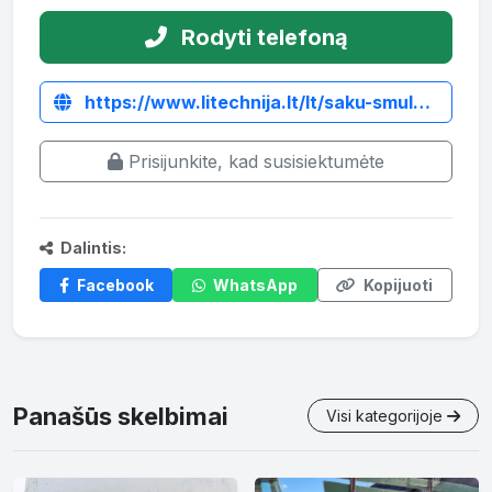
Rodyti telefoną
https://www.litechnija.lt/lt/saku-smulkintuvai/3657-saku-smulkintuvas-wcl-8.html
Prisijunkite, kad susisiektumėte
Dalintis:
Facebook
WhatsApp
Kopijuoti
Panašūs skelbimai
Visi kategorijoje