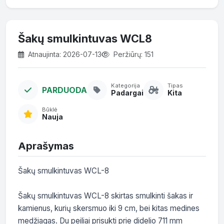
Šakų smulkintuvas WCL8
Atnaujinta: 2026-07-13
Peržiūrų: 151
Kategorija
Tipas
PARDUODA
Padargai
Kita
Būklė
Nauja
Aprašymas
Šakų smulkintuvas WCL-8

Šakų smulkintuvas WCL-8 skirtas smulkinti šakas ir 
kamienus, kurių skersmuo iki 9 cm, bei kitas medines 
medžiagas. Du peiliai prisukti prie didelio 711 mm 