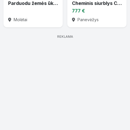
Parduodu žemės ūkio techniką
Cheminis siurblys CTP-30 varomas traktoriaus darbiniu velenu
777 €
Molėtai
Panevėžys
REKLAMA