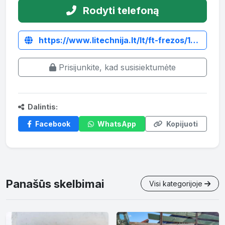
Rodyti telefoną
https://www.litechnija.lt/lt/ft-frezos/1103-zemes-dirbimo-freza-mateng-ftj185.html
Prisijunkite, kad susisiektumėte
Dalintis:
Facebook
WhatsApp
Kopijuoti
Panašūs skelbimai
Visi kategorijoje