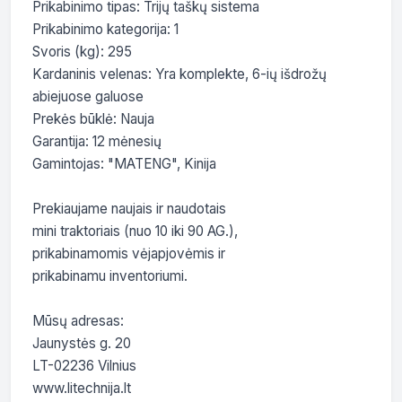
Prikabinimo tipas: Trijų taškų sistema

Prikabinimo kategorija: 1

Svoris (kg): 295

Kardaninis velenas: Yra komplekte, 6-ių išdrožų 
abiejuose galuose

Prekės būklė: Nauja

Garantija: 12 mėnesių

Gamintojas: "MATENG", Kinija

Prekiaujame naujais ir naudotais

mini traktoriais (nuo 10 iki 90 AG.),

prikabinamomis vėjapjovėmis ir

prikabinamu inventoriumi.

Mūsų adresas:

Jaunystės g. 20

LT-02236 Vilnius

www.litechnija.lt