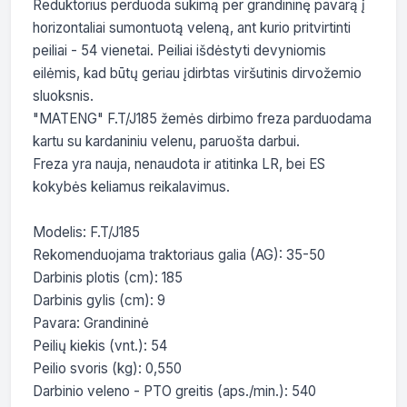
Reduktorius perduoda sukimą per grandininę pavarą į 
horizontaliai sumontuotą veleną, ant kurio pritvirtinti 
peiliai - 54 vienetai. Peiliai išdėstyti devyniomis 
eilėmis, kad būtų geriau įdirbtas viršutinis dirvožemio 
sluoksnis.

"MATENG" F.T/J185 žemės dirbimo freza parduodama 
kartu su kardaniniu velenu, paruošta darbui.

Freza yra nauja, nenaudota ir atitinka LR, bei ES 
kokybės keliamus reikalavimus.

Modelis: F.T/J185

Rekomenduojama traktoriaus galia (AG): 35-50

Darbinis plotis (cm): 185

Darbinis gylis (cm): 9

Pavara: Grandininė

Peilių kiekis (vnt.): 54

Peilio svoris (kg): 0,550

Darbinio veleno - PTO greitis (aps./min.): 540
