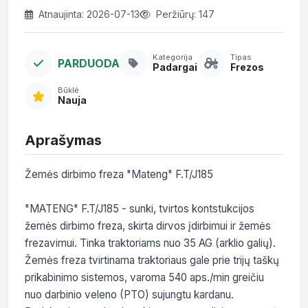
Atnaujinta: 2026-07-13
Peržiūrų: 147
Kategorija
Tipas
PARDUODA
Padargai
Frezos
Būklė
Nauja
Aprašymas
Žemės dirbimo freza "Mateng" F.T/J185

"MATENG" F.T/J185 - sunki, tvirtos kontstukcijos 
žemės dirbimo freza, skirta dirvos įdirbimui ir žemės 
frezavimui. Tinka traktoriams nuo 35 AG (arklio galių). 
Žemės freza tvirtinama traktoriaus gale prie trijų taškų 
prikabinimo sistemos, varoma 540 aps./min greičiu 
nuo darbinio veleno (PTO) sujungtu kardanu. 