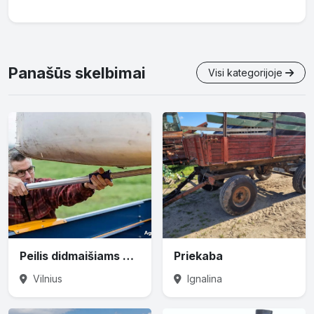
Panašūs skelbimai
Visi kategorijoje
Peilis didmaišiams prapjauti
Priekaba
Vilnius
Ignalina