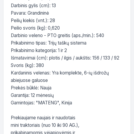
Darbinis gylis (cm): 13

Pavara: Grandininė

Peilių kiekis (vnt.): 28

Peilio svoris (kg): 0,620

Darbinio veleno - PTO greitis (aps./min.): 540

Prikabinimo tipas: Trijų taškų sistema

Prikabinimo kategorija: 1 ir 2

Išmatavimai (cm): plotis / ilgis / aukštis: 156 / 133 / 92

Svoris (kg): 380

Kardaninis velenas: Yra komplekte, 6-ių išdrožų 
abiejuose galuose

Prekės būklė: Nauja

Garantija: 12 mėnesių

Gamintojas: "MATENG", Kinija

Prekiaujame naujais ir naudotais

mini traktoriais (nuo 10 iki 90 AG.),

prikabinamomis vėjapjovėmis ir
