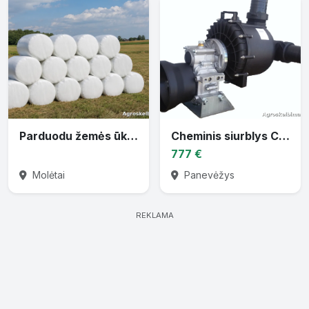
Parduodu žemės ūkio techniką
Cheminis siurblys CTP-30 varomas traktoriaus darbiniu velenu
777 €
Molėtai
Panevėžys
REKLAMA