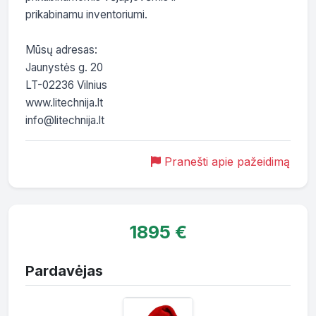
prikabinamu inventoriumi.

Mūsų adresas:

Jaunystės g. 20

LT-02236 Vilnius

www.litechnija.lt

info@litechnija.lt
Pranešti apie pažeidimą
1895 €
Pardavėjas