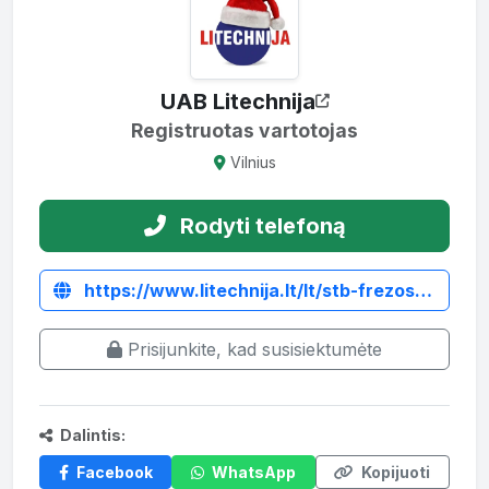
UAB Litechnija
Registruotas vartotojas
Vilnius
Rodyti telefoną
https://www.litechnija.lt/lt/stb-frezos/3491-zemes-dirbimo-freza-mateng-stb145.html
Prisijunkite, kad susisiektumėte
Dalintis:
Facebook
WhatsApp
Kopijuoti