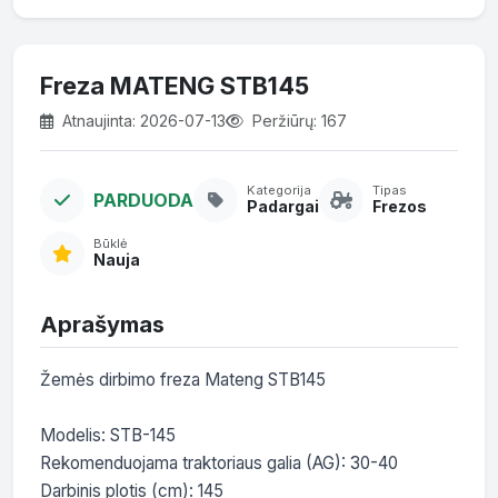
Freza MATENG STB145
Atnaujinta: 2026-07-13
Peržiūrų: 167
Kategorija
Tipas
PARDUODA
Padargai
Frezos
Būklė
Nauja
Aprašymas
Žemės dirbimo freza Mateng STB145

Modelis: STB-145

Rekomenduojama traktoriaus galia (AG): 30-40

Darbinis plotis (cm): 145
