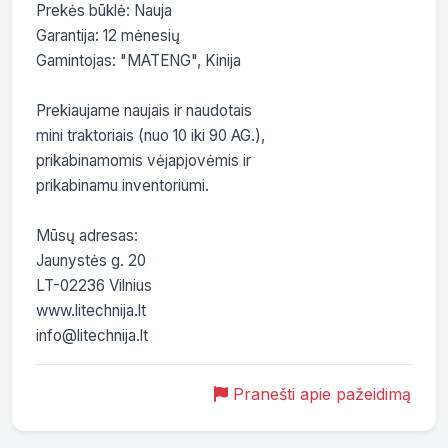
Prekės būklė: Nauja

Garantija: 12 mėnesių

Gamintojas: "MATENG", Kinija

Prekiaujame naujais ir naudotais

mini traktoriais (nuo 10 iki 90 AG.),

prikabinamomis vėjapjovėmis ir

prikabinamu inventoriumi.

Mūsų adresas:

Jaunystės g. 20

LT-02236 Vilnius

www.litechnija.lt

info@litechnija.lt
Pranešti apie pažeidimą