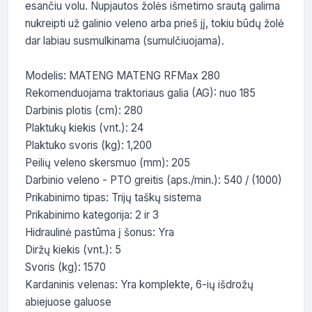
esančiu volu. Nupjautos žolės išmetimo srautą galima 
nukreipti už galinio veleno arba prieš jį, tokiu būdų žolė 
dar labiau susmulkinama (sumulčiuojama). 

Modelis: MATENG MATENG RFMax 280

Rekomenduojama traktoriaus galia (AG): nuo 185

Darbinis plotis (cm): 280

Plaktukų kiekis (vnt.): 24

Plaktuko svoris (kg): 1,200

Peilių veleno skersmuo (mm): 205

Darbinio veleno - PTO greitis (aps./min.): 540 / (1000)

Prikabinimo tipas: Trijų taškų sistema

Prikabinimo kategorija: 2 ir 3

Hidraulinė pastūma į šonus: Yra

Diržų kiekis (vnt.): 5

Svoris (kg): 1570

Kardaninis velenas: Yra komplekte, 6-ių išdrožų 
abiejuose galuose
