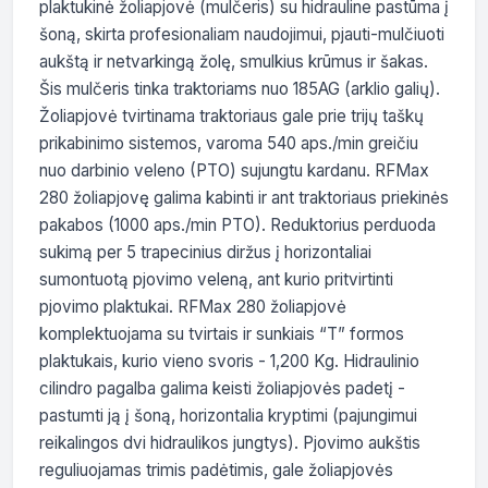
plaktukinė žoliapjovė (mulčeris) su hidrauline pastūma į 
šoną, skirta profesionaliam naudojimui, pjauti-mulčiuoti 
aukštą ir netvarkingą žolę, smulkius krūmus ir šakas. 
Šis mulčeris tinka traktoriams nuo 185AG (arklio galių). 
Žoliapjovė tvirtinama traktoriaus gale prie trijų taškų 
prikabinimo sistemos, varoma 540 aps./min greičiu 
nuo darbinio veleno (PTO) sujungtu kardanu. RFMax 
280 žoliapjovę galima kabinti ir ant traktoriaus priekinės 
pakabos (1000 aps./min PTO). Reduktorius perduoda 
sukimą per 5 trapecinius diržus į horizontaliai 
sumontuotą pjovimo veleną, ant kurio pritvirtinti 
pjovimo plaktukai. RFMax 280 žoliapjovė 
komplektuojama su tvirtais ir sunkiais “T” formos 
plaktukais, kurio vieno svoris - 1,200 Kg. Hidraulinio 
cilindro pagalba galima keisti žoliapjovės padetį - 
pastumti ją į šoną, horizontalia kryptimi (pajungimui 
reikalingos dvi hidraulikos jungtys). Pjovimo aukštis 
reguliuojamas trimis padėtimis, gale žoliapjovės 