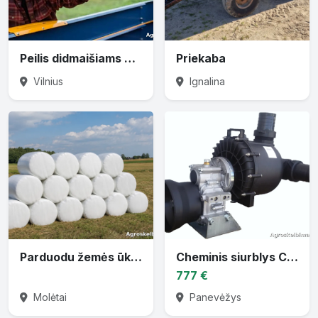
Peilis didmaišiams prapjauti
Priekaba
Vilnius
Ignalina
Parduodu žemės ūkio techniką
Cheminis siurblys CTP-30 varomas traktoriaus darbiniu velenu
777 €
Molėtai
Panevėžys