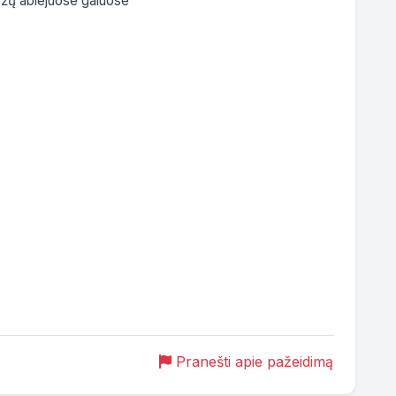
ožų abiejuose galuose

Pranešti apie pažeidimą