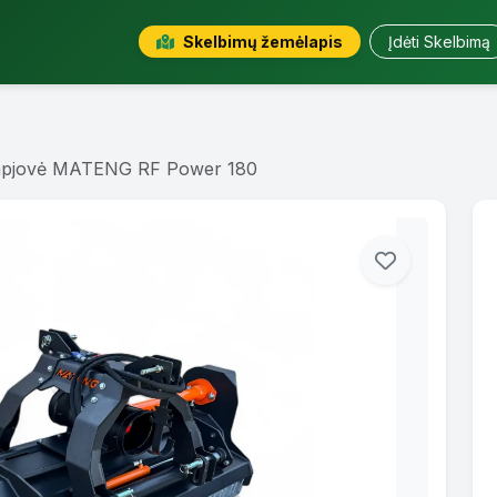
Skelbimų žemėlapis
Įdėti Skelbimą
iapjovė MATENG RF Power 180