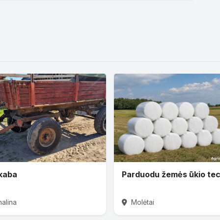
kaba
nalina
Molėtai