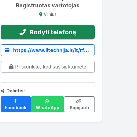
Registruotas vartotojas
Vilnius
Rodyti telefoną
https://www.litechnija.lt/lt/rf-power-zoliapjoves/5480-plaktukine-zoliapjove-mateng-rf-power-180.html
Prisijunkite, kad susisiektumėte
Dalintis:
Facebook
WhatsApp
Kopijuoti