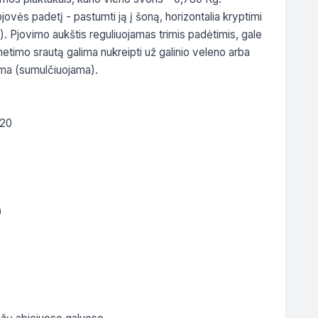
pjovės padetį - pastumti ją į šoną, horizontalia kryptimi 
). Pjovimo aukštis reguliuojamas trimis padėtimis, gale 
etimo srautą galima nukreipti už galinio veleno arba 
ama (sumulčiuojama). 

20


