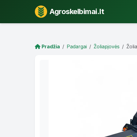
Agroskelbimai.lt
Pradžia
Padargai
Žoliapjovės
Žol