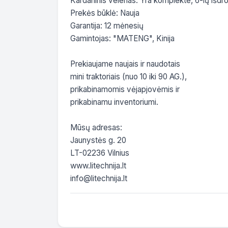
Kardaninis velenas: Yra komplekte, 6-ių išdr
Prekės būklė: Nauja

Garantija: 12 mėnesių

Gamintojas: "MATENG", Kinija

Prekiaujame naujais ir naudotais

mini traktoriais (nuo 10 iki 90 AG.),

prikabinamomis vėjapjovėmis ir

prikabinamu inventoriumi.

Mūsų adresas:

Jaunystės g. 20

LT-02236 Vilnius

www.litechnija.lt

info@litechnija.lt