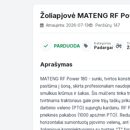
Žoliapjovė MATENG RF Po
Atnaujinta: 2026-07-13
Peržiūrų: 147
Kategorija
T
PARDUODA
Padargai
Ž
Aprašymas
MATENG RF Power 180 - sunki, tvirtos konstruk
pastūma į šoną, skirta profesionaliam naudojim
smulkius krūmus ir šakas. Šis mulčeris tinka tr
tvirtinama traktoriaus gale prie trijų taškų p
darbinio veleno (PTO) sujungtu kardanu. RF Pow
priekinės pakabos (1000 aps/min PTO). Redukt
horizontaliai sumontuotą pjovimo veleną, ant k
žoliapjovė komplektuojama su tvirtais “T” for