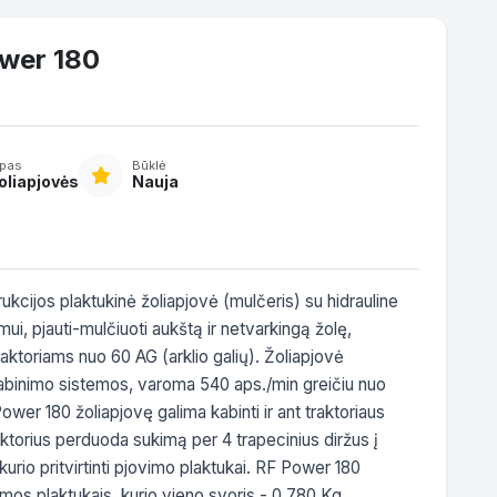
wer 180
ipas
Būklė
oliapjovės
Nauja
cijos plaktukinė žoliapjovė (mulčeris) su hidrauline 
ui, pjauti-mulčiuoti aukštą ir netvarkingą žolę, 
aktoriams nuo 60 AG (arklio galių). Žoliapjovė 
rikabinimo sistemos, varoma 540 aps./min greičiu nuo 
er 180 žoliapjovę galima kabinti ir ant traktoriaus 
orius perduoda sukimą per 4 trapecinius diržus į 
urio pritvirtinti pjovimo plaktukai. RF Power 180 
mos plaktukais, kurio vieno svoris - 0,780 Kg. 