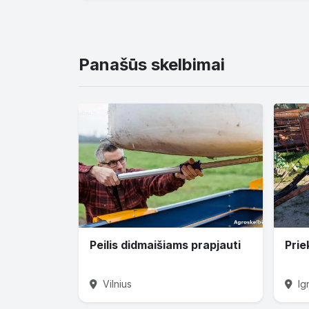
Panašūs skelbimai
Peilis didmaišiams prapjauti
Prie
Vilnius
Ig