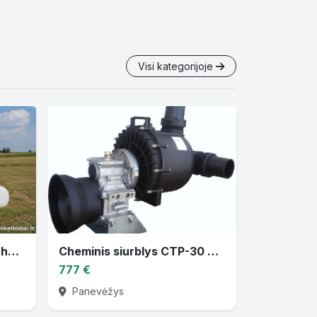
Visi kategorijoje
Parduodu žemės ūkio techniką
Cheminis siurblys CTP-30 varomas traktoriaus darbiniu velenu
777 €
Panevėžys