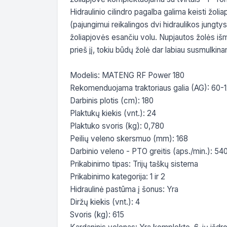
Hidraulinio cilindro pagalba galima keisti žolia
(pajungimui reikalingos dvi hidraulikos jungtys
žoliapjovės esančiu volu. Nupjautos žolės išm
prieš jį, tokiu būdų žolė dar labiau susmulkin
Modelis: MATENG RF Power 180

Rekomenduojama traktoriaus galia (AG): 60-1
Darbinis plotis (cm): 180

Plaktukų kiekis (vnt.): 24

Plaktuko svoris (kg): 0,780

Peilių veleno skersmuo (mm): 168

Darbinio veleno - PTO greitis (aps./min.): 540
Prikabinimo tipas: Trijų taškų sistema

Prikabinimo kategorija: 1 ir 2

Hidraulinė pastūma į šonus: Yra

Diržų kiekis (vnt.): 4

Svoris (kg): 615
