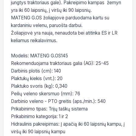
jungtys traktoriaus gale). Pakreipimo kampas  žemyn 
yra iki 60 laipsnių, į viršų iki 90 laipsnių.

MATENG G.OS žoliapjovė parduodama kartu su 
kardaniniu velenu, paruošta darbui. 

Žoliapjovė yra nauja, nenaudota bei atitinka ES ir LR 
keliamus reikalavimus.

Modelis: MATENG G.OS145

Rekomenduojama traktoriaus galia (AG): 25-45

Darbinis plotis (cm): 140

Plaktukų kiekis (vnt.): 20

Plaktuko svoris (kg): 0,340

Peilių veleno skersmuo (mm): 76

Darbinio veleno - PTO greitis (aps./min.): 540

Prikabinimo tipas: Trijų taškų sistema

Prikabinimo kategorija: 1 ir 2

Hidraulinis pakreipimas: Į apačią iki 60 laipsnių kampu, į 
viršų iki 90 laipsnių kampu
