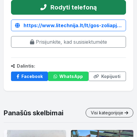
Rodyti telefoną
https://www.litechnija.lt/lt/gos-zoliapjoves/1415-plaktukine-zoliapjove-mateng-gos-145-su-alkune.html
Prisijunkite, kad susisiektumėte
Dalintis:
Facebook
WhatsApp
Kopijuoti
Panašūs skelbimai
Visi kategorijoje