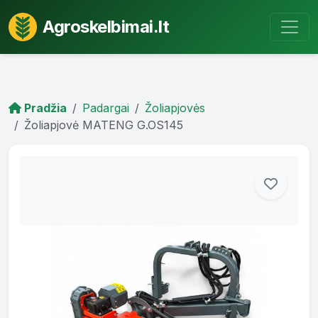
Agroskelbimai.lt
Pradžia
Padargai
Žoliapjovės
Žoliapjovė MATENG G.OS145