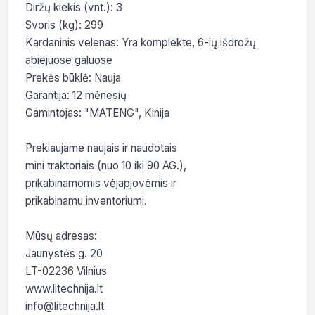
Diržų kiekis (vnt.): 3

Svoris (kg): 299

Kardaninis velenas: Yra komplekte, 6-ių išdrožų 
abiejuose galuose

Prekės būklė: Nauja

Garantija: 12 mėnesių

Gamintojas: "MATENG", Kinija

Prekiaujame naujais ir naudotais

mini traktoriais (nuo 10 iki 90 AG.),

prikabinamomis vėjapjovėmis ir

prikabinamu inventoriumi.

Mūsų adresas:

Jaunystės g. 20

LT-02236 Vilnius

www.litechnija.lt

info@litechnija.lt