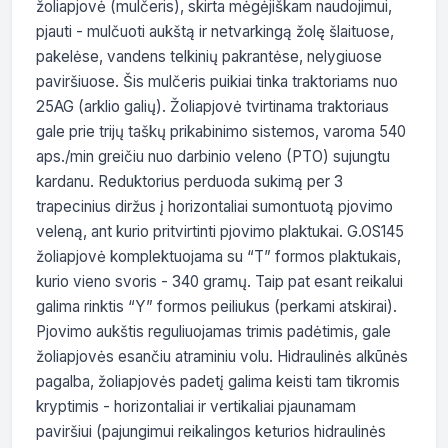
žoliapjovė (mulčeris), skirta mėgėjiškam naudojimui, 
pjauti - mulčuoti aukštą ir netvarkingą žolę šlaituose, 
pakelėse, vandens telkinių pakrantėse, nelygiuose 
paviršiuose. Šis mulčeris puikiai tinka traktoriams nuo 
25AG (arklio galių). Žoliapjovė tvirtinama traktoriaus 
gale prie trijų taškų prikabinimo sistemos, varoma 540 
aps./min greičiu nuo darbinio veleno (PTO) sujungtu 
kardanu. Reduktorius perduoda sukimą per 3 
trapecinius diržus į horizontaliai sumontuotą pjovimo 
veleną, ant kurio pritvirtinti pjovimo plaktukai. G.OS145 
žoliapjovė komplektuojama su “T” formos plaktukais, 
kurio vieno svoris - 340 gramų. Taip pat esant reikalui 
galima rinktis “Y” formos peiliukus (perkami atskirai). 
Pjovimo aukštis reguliuojamas trimis padėtimis, gale 
žoliapjovės esančiu atraminiu volu. Hidraulinės alkūnės 
pagalba, žoliapjovės padetį galima keisti tam tikromis 
kryptimis - horizontaliai ir vertikaliai pjaunamam 
paviršiui (pajungimui reikalingos keturios hidraulinės 