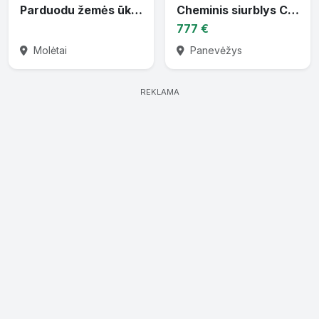
Parduodu žemės ūkio techniką
Cheminis siurblys CTP-30 varomas traktoriaus darbiniu velenu
777 €
Molėtai
Panevėžys
REKLAMA