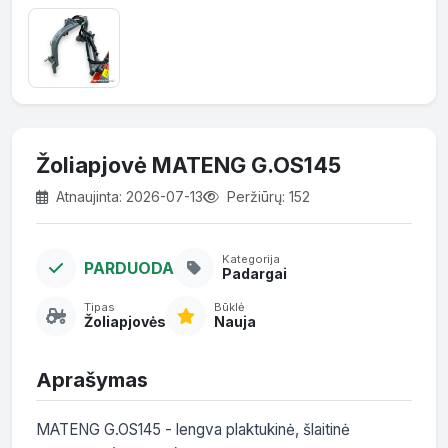
Žoliapjovė MATENG G.OS145
Atnaujinta: 2026-07-13
Peržiūrų: 152
Kategorija
PARDUODA
Padargai
Tipas
Būklė
Žoliapjovės
Nauja
Aprašymas
MATENG G.OS145 - lengva plaktukinė, šlaitinė 