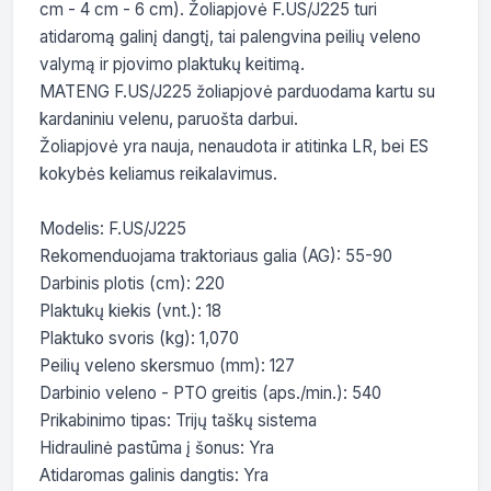
cm - 4 cm - 6 cm). Žoliapjovė F.US/J225 turi 
atidaromą galinį dangtį, tai palengvina peilių veleno 
valymą ir pjovimo plaktukų keitimą.

MATENG F.US/J225 žoliapjovė parduodama kartu su 
kardaniniu velenu, paruošta darbui.

Žoliapjovė yra nauja, nenaudota ir atitinka LR, bei ES 
kokybės keliamus reikalavimus.

Modelis: F.US/J225

Rekomenduojama traktoriaus galia (AG): 55-90

Darbinis plotis (cm): 220

Plaktukų kiekis (vnt.): 18

Plaktuko svoris (kg): 1,070

Peilių veleno skersmuo (mm): 127

Darbinio veleno - PTO greitis (aps./min.): 540

Prikabinimo tipas: Trijų taškų sistema

Hidraulinė pastūma į šonus: Yra

Atidaromas galinis dangtis: Yra
