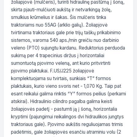
žoliapjovė (mulčeris), turinti hidraulinę pastūmą į šoną, 
skirta pjauti-mulčiuoti aukštą ir netvarkingą žolę, 
smulkius krūmelius ir šakas. Šis mulčeris tinka 
traktoriams nuo 55AG (arklio galių). Žoliapjovė 
tvirtinama traktoriaus gale prie trijų taškų prikabinimo 
sistemos, varoma 540 aps./min greičiu nuo darbinio 
veleno (PTO) sujungtu kardanu. Reduktorius perduoda 
sukimą per 4 trapecinius diržus į horizontaliai 
sumontuotą pjovimo veleną, ant kurio pritvirtinti 
pjovimo plaktukai. F.US/J225 žoliapjovė 
komplektuojama su tvirtais, sunkiais “T” formos 
plaktukais, kurio vieno svoris net - 1,070 Kg. Taip pat 
esant reikalui galima rinktis “Y” formos peilius (perkami 
atskirai). Hidraulinio cilindro pagalba galima keisti 
žoliapjovės padetį - pastumti ją į šoną, horizontalia 
kryptimi (pajungimui reikalingos dvi hidraulikos jungtys 
traktoriaus gale). Pjovimo aukštis reguliuojamas trimis 
padėtimis, gale žoliapjovės esančiu atraminiu volu (2 