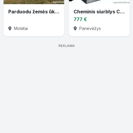
Parduodu žemės ūkio techniką
Cheminis siurblys CTP-30 varomas traktoriaus darbiniu velenu
777 €
Molėtai
Panevėžys
REKLAMA