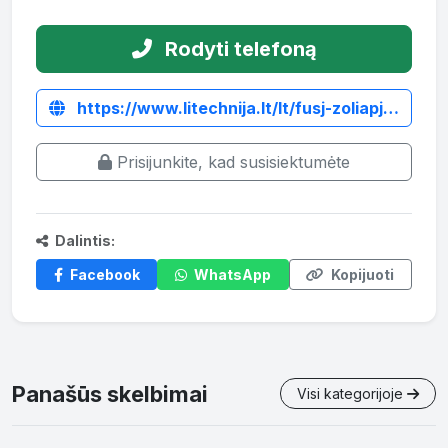
Rodyti telefoną
https://www.litechnija.lt/lt/fusj-zoliapjoves/2721-plaktukine-zoliapjove-mateng-fusj225-.html
Prisijunkite, kad susisiektumėte
Dalintis:
Facebook
WhatsApp
Kopijuoti
Panašūs skelbimai
Visi kategorijoje