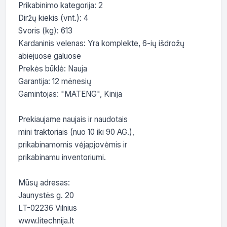
Prikabinimo kategorija: 2

Diržų kiekis (vnt.): 4

Svoris (kg): 613

Kardaninis velenas: Yra komplekte, 6-ių išdrožų 
abiejuose galuose

Prekės būklė: Nauja

Garantija: 12 mėnesių

Gamintojas: "MATENG", Kinija

Prekiaujame naujais ir naudotais

mini traktoriais (nuo 10 iki 90 AG.),

prikabinamomis vėjapjovėmis ir

prikabinamu inventoriumi.

Mūsų adresas:

Jaunystės g. 20

LT-02236 Vilnius

www.litechnija.lt
