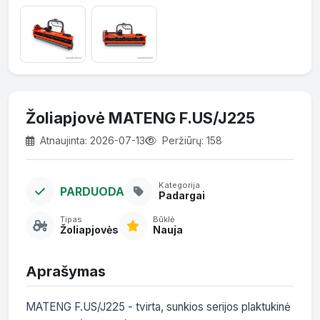
Žoliapjovė MATENG F.US/J225
Atnaujinta: 2026-07-13
Peržiūrų: 158
Kategorija
PARDUODA
Padargai
Tipas
Būklė
Žoliapjovės
Nauja
Aprašymas
MATENG F.US/J225 - tvirta, sunkios serijos plaktukinė 