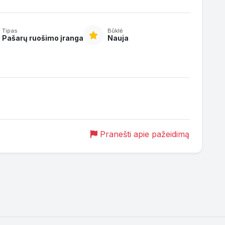
Tipas
Būklė
Pašarų ruošimo įranga
Nauja
Pranešti apie pažeidimą