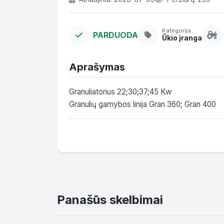
Kategorija
PARDUODA
Ūkio įranga
Aprašymas
Granuliatorius 22;30;37;45 Kw

Granulių gamybos linija Gran 360; Gran 400
Panašūs skelbimai