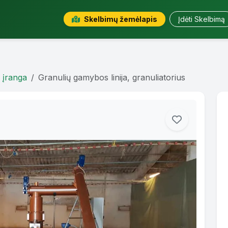
Skelbimų žemėlapis
Įdėti Skelbimą
 įranga
Granulių gamybos linija, granuliatorius