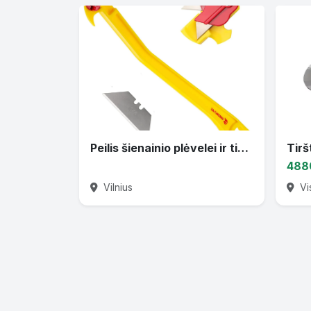
Peilis šienainio plėvelei ir tinkleliui nupjauti
488
Vilnius
Vi