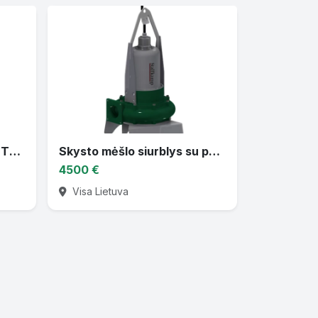
Tiršto mėšlo maišytuvas TMR 3 DL
Skysto mėšlo siurblys su panardinamu varikliu TMPF3
4500 €
Visa Lietuva