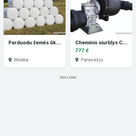
Parduodu žemės ūkio techniką
Cheminis siurblys CTP-30 varomas traktoriaus darbiniu velenu
777 €
Molėtai
Panevėžys
REKLAMA