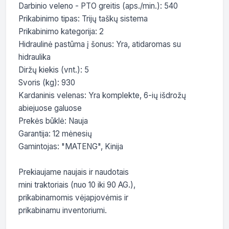
Darbinio veleno - PTO greitis (aps./min.): 540

Prikabinimo tipas: Trijų taškų sistema

Prikabinimo kategorija: 2

Hidraulinė pastūma į šonus: Yra, atidaromas su 
hidraulika

Diržų kiekis (vnt.): 5

Svoris (kg): 930

Kardaninis velenas: Yra komplekte, 6-ių išdrožų 
abiejuose galuose

Prekės būklė: Nauja

Garantija: 12 mėnesių

Gamintojas: "MATENG", Kinija

Prekiaujame naujais ir naudotais

mini traktoriais (nuo 10 iki 90 AG.),

prikabinamomis vėjapjovėmis ir

prikabinamu inventoriumi.
