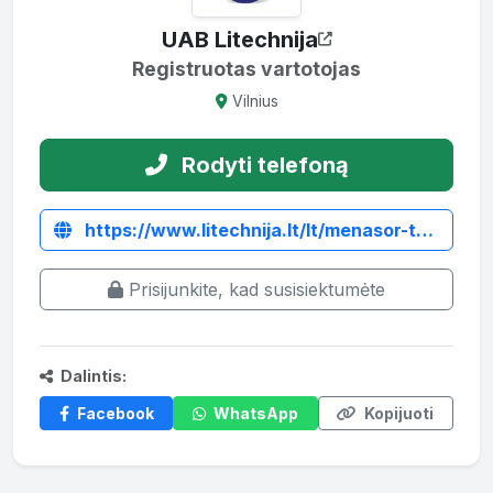
UAB Litechnija
Registruotas vartotojas
Vilnius
Rodyti telefoną
https://www.litechnija.lt/lt/menasor-t-zoliapjoves/2033-plaktukine-zoliapjove-mateng-menasor-260t.html
Prisijunkite, kad susisiektumėte
Dalintis:
Facebook
WhatsApp
Kopijuoti