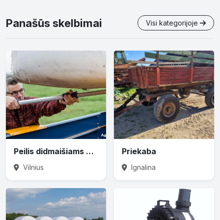
Panašūs skelbimai
Visi kategorijoje
Peilis didmaišiams prapjauti
Priekaba
Vilnius
Ignalina