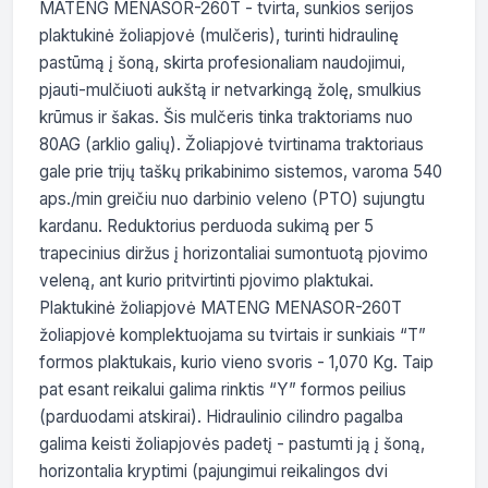
MATENG MENASOR-260T - tvirta, sunkios serijos 
plaktukinė žoliapjovė (mulčeris), turinti hidraulinę 
pastūmą į šoną, skirta profesionaliam naudojimui, 
pjauti-mulčiuoti aukštą ir netvarkingą žolę, smulkius 
krūmus ir šakas. Šis mulčeris tinka traktoriams nuo 
80AG (arklio galių). Žoliapjovė tvirtinama traktoriaus 
gale prie trijų taškų prikabinimo sistemos, varoma 540 
aps./min greičiu nuo darbinio veleno (PTO) sujungtu 
kardanu. Reduktorius perduoda sukimą per 5 
trapecinius diržus į horizontaliai sumontuotą pjovimo 
veleną, ant kurio pritvirtinti pjovimo plaktukai. 
Plaktukinė žoliapjovė MATENG MENASOR-260T 
žoliapjovė komplektuojama su tvirtais ir sunkiais “T” 
formos plaktukais, kurio vieno svoris - 1,070 Kg. Taip 
pat esant reikalui galima rinktis “Y” formos peilius 
(parduodami atskirai). Hidraulinio cilindro pagalba 
galima keisti žoliapjovės padetį - pastumti ją į šoną, 
horizontalia kryptimi (pajungimui reikalingos dvi 