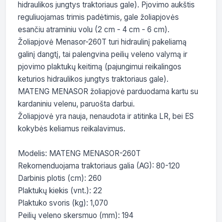
hidraulikos jungtys traktoriaus gale). Pjovimo aukštis 
reguliuojamas trimis padėtimis, gale žoliapjovės 
esančiu atraminiu volu (2 cm - 4 cm - 6 cm). 
Žoliapjovė Menasor-260T turi hidraulinį pakeliamą 
galinį dangtį, tai palengvina peilių veleno valymą ir 
pjovimo plaktukų keitimą (pajungimui reikalingos 
keturios hidraulikos jungtys traktoriaus gale).

MATENG MENASOR žoliapjovė parduodama kartu su 
kardaniniu velenu, paruošta darbui. 

Žoliapjovė yra nauja, nenaudota ir atitinka LR, bei ES 
kokybės keliamus reikalavimus.

Modelis: MATENG MENASOR-260T

Rekomenduojama traktoriaus galia (AG): 80-120

Darbinis plotis (cm): 260

Plaktukų kiekis (vnt.): 22

Plaktuko svoris (kg): 1,070

Peilių veleno skersmuo (mm): 194
