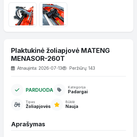
Plaktukinė žoliapjovė MATENG
MENASOR-260T
Atnaujinta: 2026-07-13
Peržiūrų: 143
Kategorija
PARDUODA
Padargai
Tipas
Būklė
Žoliapjovės
Nauja
Aprašymas