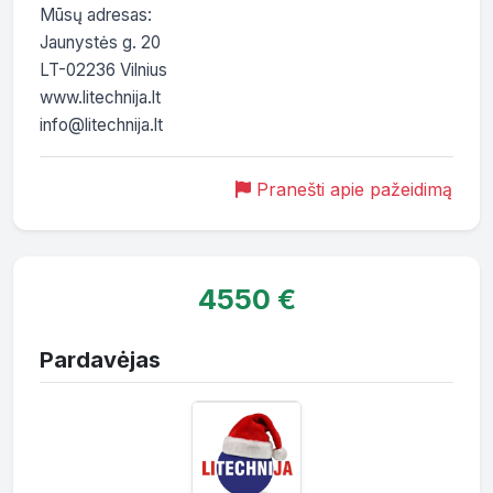
Mūsų adresas:

Jaunystės g. 20

LT-02236 Vilnius

www.litechnija.lt

info@litechnija.lt
Pranešti apie pažeidimą
4550 €
Pardavėjas