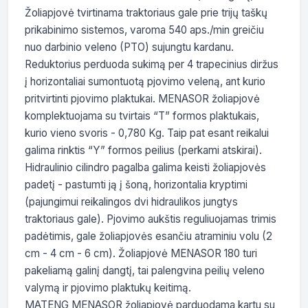
Žoliapjovė tvirtinama traktoriaus gale prie trijų taškų 
prikabinimo sistemos, varoma 540 aps./min greičiu 
nuo darbinio veleno (PTO) sujungtu kardanu. 
Reduktorius perduoda sukimą per 4 trapecinius diržus 
į horizontaliai sumontuotą pjovimo veleną, ant kurio 
pritvirtinti pjovimo plaktukai. MENASOR žoliapjovė 
komplektuojama su tvirtais “T” formos plaktukais, 
kurio vieno svoris - 0,780 Kg. Taip pat esant reikalui 
galima rinktis “Y” formos peilius (perkami atskirai). 
Hidraulinio cilindro pagalba galima keisti žoliapjovės 
padetį - pastumti ją į šoną, horizontalia kryptimi 
(pajungimui reikalingos dvi hidraulikos jungtys 
traktoriaus gale). Pjovimo aukštis reguliuojamas trimis 
padėtimis, gale žoliapjovės esančiu atraminiu volu (2 
cm - 4 cm - 6 cm). Žoliapjovė MENASOR 180 turi 
pakeliamą galinį dangtį, tai palengvina peilių veleno 
valymą ir pjovimo plaktukų keitimą.

MATENG MENASOR žoliapjovė parduodama kartu su 