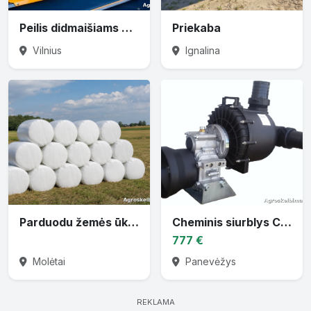
Peilis didmaišiams prapjauti
Priekaba
Vilnius
Ignalina
Parduodu žemės ūkio techniką
Cheminis siurblys CTP-30 varomas traktoriaus darbiniu velenu
777 €
Molėtai
Panevėžys
REKLAMA