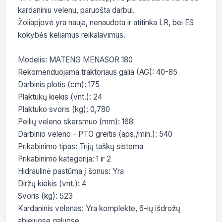
kardaniniu velenu, paruošta darbui. 

Žoliapjovė yra nauja, nenaudota ir atitinka LR, bei ES 
kokybės keliamus reikalavimus.

Modelis: MATENG MENASOR 180

Rekomenduojama traktoriaus galia (AG): 40-85

Darbinis plotis (cm): 175

Plaktukų kiekis (vnt.): 24

Plaktuko svoris (kg): 0,780

Peilių veleno skersmuo (mm): 168

Darbinio veleno - PTO greitis (aps./min.): 540

Prikabinimo tipas: Trijų taškų sistema

Prikabinimo kategorija: 1 ir 2

Hidraulinė pastūma į šonus: Yra

Diržų kiekis (vnt.): 4

Svoris (kg): 523

Kardaninis velenas: Yra komplekte, 6-ių išdrožų 
abiejuose galuose
