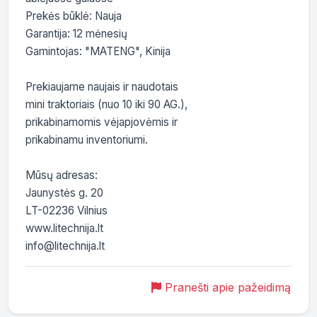
Prekės būklė: Nauja

Garantija: 12 mėnesių

Gamintojas: "MATENG", Kinija

Prekiaujame naujais ir naudotais

mini traktoriais (nuo 10 iki 90 AG.),

prikabinamomis vėjapjovėmis ir

prikabinamu inventoriumi.

Mūsų adresas:

Jaunystės g. 20

LT-02236 Vilnius

www.litechnija.lt

info@litechnija.lt
Pranešti apie pažeidimą