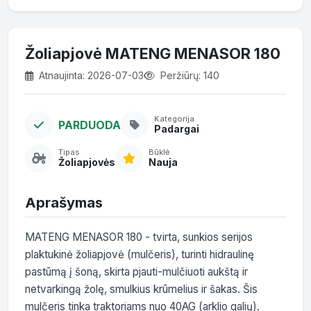
Žoliapjovė MATENG MENASOR 180
Atnaujinta: 2026-07-03
Peržiūrų: 140
Kategorija
PARDUODA
Padargai
Tipas
Būklė
Žoliapjovės
Nauja
Aprašymas
MATENG MENASOR 180 - tvirta, sunkios serijos 
plaktukinė žoliapjovė (mulčeris), turinti hidraulinę 
pastūmą į šoną, skirta pjauti-mulčiuoti aukštą ir 
netvarkingą žolę, smulkius krūmelius ir šakas. Šis 
mulčeris tinka traktoriams nuo 40AG (arklio galių). 