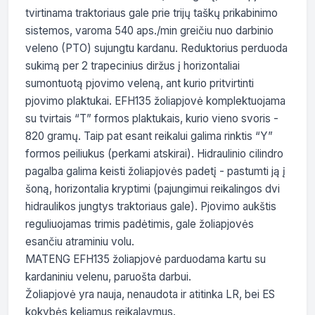
tvirtinama traktoriaus gale prie trijų taškų prikabinimo 
sistemos, varoma 540 aps./min greičiu nuo darbinio 
veleno (PTO) sujungtu kardanu. Reduktorius perduoda 
sukimą per 2 trapecinius diržus į horizontaliai 
sumontuotą pjovimo veleną, ant kurio pritvirtinti 
pjovimo plaktukai. EFH135 žoliapjovė komplektuojama 
su tvirtais “T” formos plaktukais, kurio vieno svoris - 
820 gramų. Taip pat esant reikalui galima rinktis “Y” 
formos peiliukus (perkami atskirai). Hidraulinio cilindro 
pagalba galima keisti žoliapjovės padetį - pastumti ją į 
šoną, horizontalia kryptimi (pajungimui reikalingos dvi 
hidraulikos jungtys traktoriaus gale). Pjovimo aukštis 
reguliuojamas trimis padėtimis, gale žoliapjovės 
esančiu atraminiu volu.

MATENG EFH135 žoliapjovė parduodama kartu su 
kardaniniu velenu, paruošta darbui.

Žoliapjovė yra nauja, nenaudota ir atitinka LR, bei ES 
kokybės keliamus reikalavmus.
