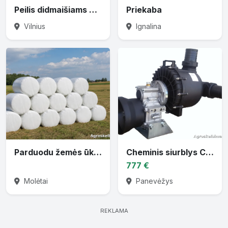
Peilis didmaišiams prapjauti
Priekaba
Vilnius
Ignalina
Parduodu žemės ūkio techniką
Cheminis siurblys CTP-30 varomas traktoriaus darbiniu velenu
777 €
Molėtai
Panevėžys
REKLAMA