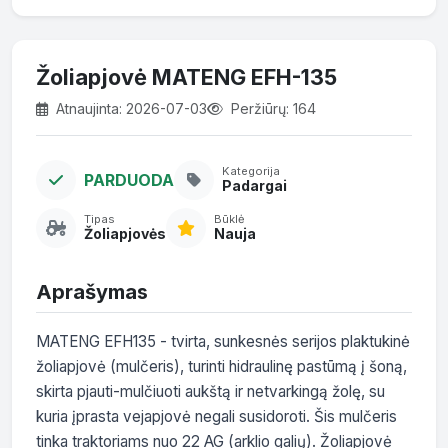
Žoliapjovė MATENG EFH-135
Atnaujinta: 2026-07-03
Peržiūrų: 164
Kategorija
PARDUODA
Padargai
Tipas
Būklė
Žoliapjovės
Nauja
Aprašymas
MATENG EFH135 - tvirta, sunkesnės serijos plaktukinė 
žoliapjovė (mulčeris), turinti hidraulinę pastūmą į šoną, 
skirta pjauti-mulčiuoti aukštą ir netvarkingą žolę, su 
kuria įprasta vejapjovė negali susidoroti. Šis mulčeris 
tinka traktoriams nuo 22 AG (arklio galių). Žoliapjovė 