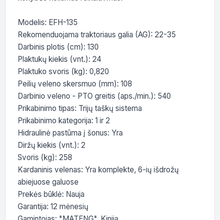
Modelis: EFH-135

Rekomenduojama traktoriaus galia (AG): 22-35

Darbinis plotis (cm): 130

Plaktukų kiekis (vnt.): 24

Plaktuko svoris (kg): 0,820

Peilių veleno skersmuo (mm): 108

Darbinio veleno - PTO greitis (aps./min.): 540

Prikabinimo tipas: Trijų taškų sistema

Prikabinimo kategorija: 1 ir 2

Hidraulinė pastūma į šonus: Yra

Diržų kiekis (vnt.): 2

Svoris (kg): 258

Kardaninis velenas: Yra komplekte, 6-ių išdrožų 
abiejuose galuose

Prekės būklė: Nauja

Garantija: 12 mėnesių

Gamintojas: "MATENG", Kinija
