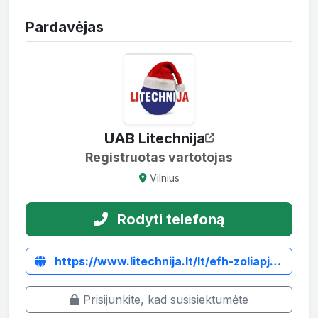
Pardavėjas
UAB Litechnija
Registruotas vartotojas
Vilnius
Rodyti telefoną
https://www.litechnija.lt/lt/efh-zoliapjoves/1407-plaktukine-zoliapjove-mateng-efh-135.html
Prisijunkite, kad susisiektumėte