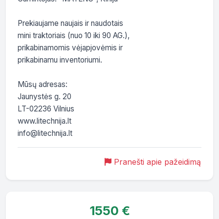
Prekiaujame naujais ir naudotais

mini traktoriais (nuo 10 iki 90 AG.),

prikabinamomis vėjapjovėmis ir

prikabinamu inventoriumi.

Mūsų adresas:

Jaunystės g. 20

LT-02236 Vilnius

www.litechnija.lt

info@litechnija.lt
Pranešti apie pažeidimą
1550 €