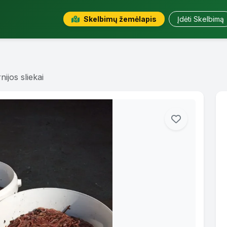
Skelbimų žemėlapis
Įdėti Skelbimą
nijos sliekai