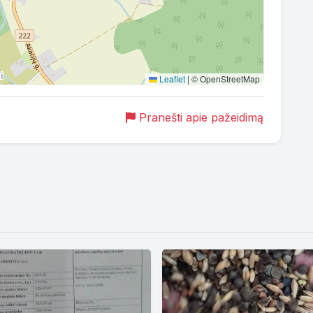
Leaflet
|
© OpenStreetMap
Pranešti apie pažeidimą