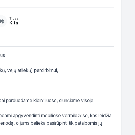
Tipas
Kita
us

ų, vejų atliekų) perdirbimui,

ai parduodame kibirėliuose, siunčiame visoje 
dami apgyvendinti mobiliose vermiložėse, kas leidžia 
riodą, o jums belieka pasirūpinti tik patalpomis jų 