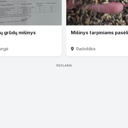
ų grūdų mišinys
Mišinys tarpiniams pasė
ungė
Radviliškis
REKLAMA