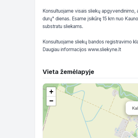
Konsultuojame visais sliekų apgyvendinimo, au
durų" dienas. Esame įsikūrę 15 km nuo Kauno, 
substratu sliekams. 

Konsultuojame sliekų bandos registravimo kl
Daugiau informacijos www.sliekyne.lt
Vieta žemėlapyje
+
−
Kal