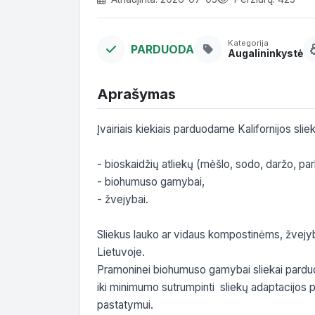
Kategorija
PARDUODA
Augalininkystė
Aprašymas
Įvairiais kiekiais parduodame Kalifornijos sliek
- bioskaidžių atliekų (mėšlo, sodo, daržo, park
- biohumuso gamybai,

- žvejybai.

Sliekus lauko ar vidaus kompostinėms, žvejyb
Lietuvoje.

Pramoninei biohumuso gamybai sliekai parduo
iki minimumo sutrumpinti  sliekų adaptacijos pe
pastatymui. 
