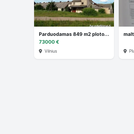
Parduodamas 849 m2 ploto mūrinis grūdų sandėlis su žemės sklypu
malt
73000 €
Vilnius
Pl