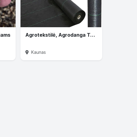
liams
Agrotekstilė, Agrodanga Turime nuo 0,4m iki 4,2 m.pločio + Smaigai
Kaunas