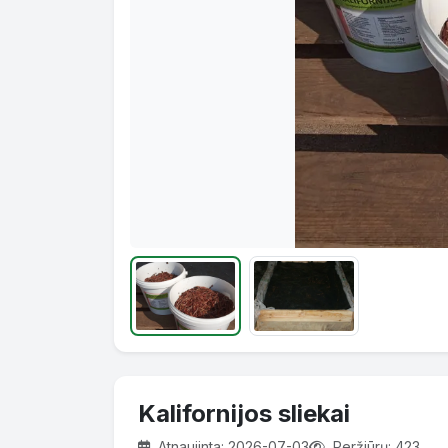
Kalifornijos sliekai
Atnaujinta: 2026-07-03
Peržiūrų: 423