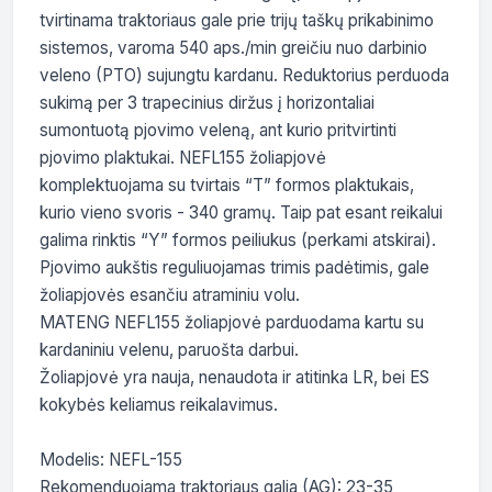
tvirtinama traktoriaus gale prie trijų taškų prikabinimo 
sistemos, varoma 540 aps./min greičiu nuo darbinio 
veleno (PTO) sujungtu kardanu. Reduktorius perduoda 
sukimą per 3 trapecinius diržus į horizontaliai 
sumontuotą pjovimo veleną, ant kurio pritvirtinti 
pjovimo plaktukai. NEFL155 žoliapjovė 
komplektuojama su tvirtais “T” formos plaktukais, 
kurio vieno svoris - 340 gramų. Taip pat esant reikalui 
galima rinktis “Y” formos peiliukus (perkami atskirai). 
Pjovimo aukštis reguliuojamas trimis padėtimis, gale 
žoliapjovės esančiu atraminiu volu.

MATENG NEFL155 žoliapjovė parduodama kartu su 
kardaniniu velenu, paruošta darbui. 

Žoliapjovė yra nauja, nenaudota ir atitinka LR, bei ES 
kokybės keliamus reikalavimus.

Modelis: NEFL-155

Rekomenduojama traktoriaus galia (AG): 23-35
