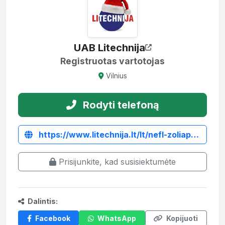
UAB Litechnija
Registruotas vartotojas
Vilnius
Rodyti telefoną
https://www.litechnija.lt/lt/nefl-zoliapjoves/1401-plaktukine-zoliapjove-mateng-nefl-155.html
Prisijunkite, kad susisiektumėte
Dalintis:
Facebook
WhatsApp
Kopijuoti