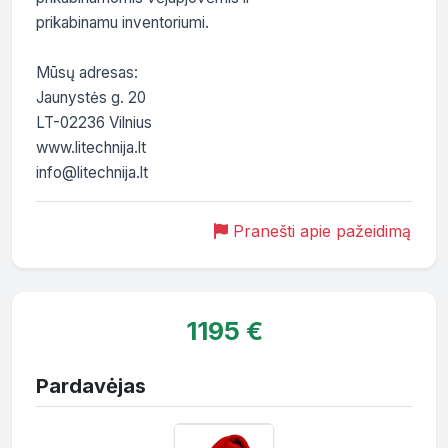
prikabinamu inventoriumi.

Mūsų adresas:

Jaunystės g. 20

LT-02236 Vilnius

www.litechnija.lt

info@litechnija.lt
Pranešti apie pažeidimą
1195 €
Pardavėjas