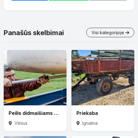
Panašūs skelbimai
Visi kategorijoje
Peilis didmaišiams prapjauti
Priekaba
Vilnius
Ignalina