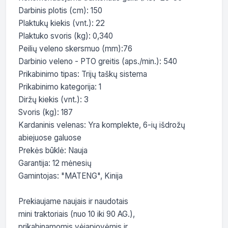
Darbinis plotis (cm): 150

Plaktukų kiekis (vnt.): 22

Plaktuko svoris (kg): 0,340

Peilių veleno skersmuo (mm):76

Darbinio veleno - PTO greitis (aps./min.): 540

Prikabinimo tipas: Trijų taškų sistema

Prikabinimo kategorija: 1

Diržų kiekis (vnt.): 3

Svoris (kg): 187

Kardaninis velenas: Yra komplekte, 6-ių išdrožų 
abiejuose galuose

Prekės būklė: Nauja

Garantija: 12 mėnesių

Gamintojas: "MATENG", Kinija

Prekiaujame naujais ir naudotais

mini traktoriais (nuo 10 iki 90 AG.),

prikabinamomis vėjapjovėmis ir
