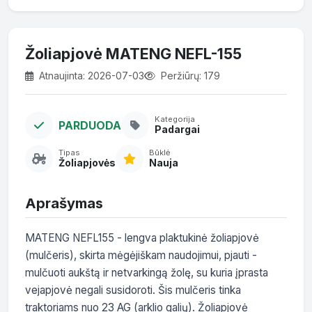
Žoliapjovė MATENG NEFL-155
Atnaujinta: 2026-07-03
Peržiūrų: 179
Kategorija
PARDUODA
Padargai
Tipas
Būklė
Žoliapjovės
Nauja
Aprašymas
MATENG NEFL155 - lengva plaktukinė žoliapjovė 
(mulčeris), skirta mėgėjiškam naudojimui, pjauti - 
mulčuoti aukštą ir netvarkingą žolę, su kuria įprasta 
vejapjovė negali susidoroti. Šis mulčeris tinka 
traktoriams nuo 23 AG (arklio galių). Žoliapjovė 