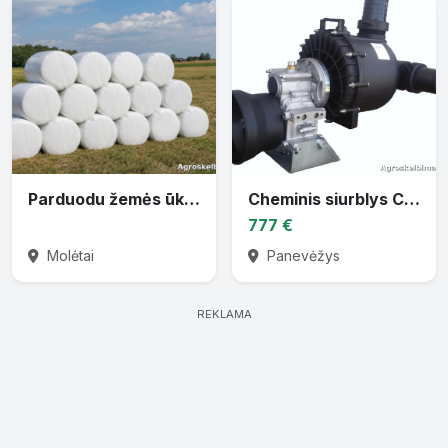
Parduodu žemės ūkio techniką
Cheminis siurblys CTP-30 varomas traktoriaus darbiniu velenu
777 €
Molėtai
Panevėžys
REKLAMA