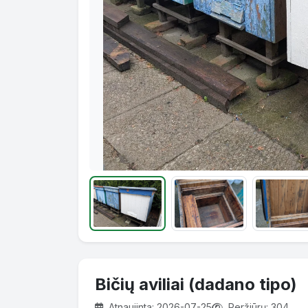
Bičių aviliai (dadano tipo)
Atnaujinta: 2026-07-25
Peržiūrų: 304