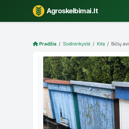
Agroskelbimai.lt
Pradžia
Sodininkystė
Kita
Bičių avi