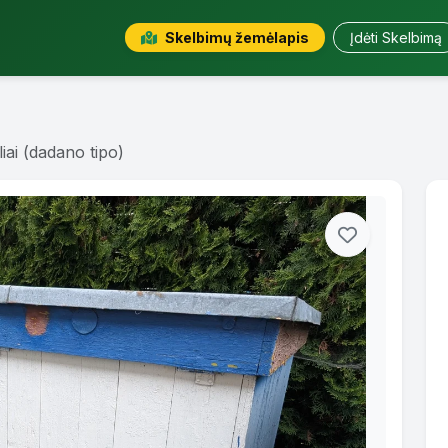
Skelbimų žemėlapis
Įdėti Skelbimą
liai (dadano tipo)