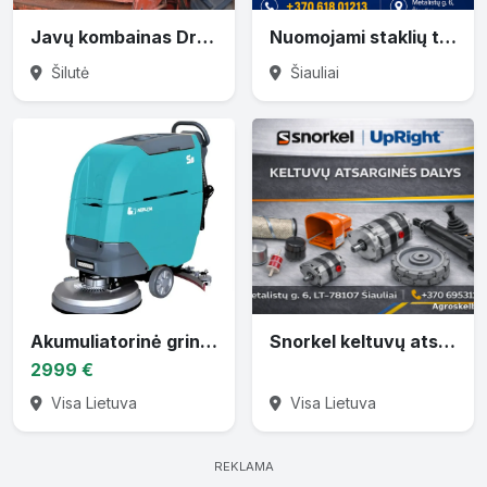
Javų kombainas Dronningborg
Nuomojami staklių transportavimo ratukai 6T–36T
Šilutė
Šiauliai
Akumuliatorinė grindų plovimo mašina AR-S5
Snorkel keltuvų atsarginės dalys
2999 €
Visa Lietuva
Visa Lietuva
REKLAMA