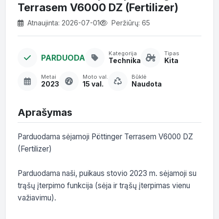
Terrasem V6000 DZ (Fertilizer)
Atnaujinta: 2026-07-01
Peržiūrų: 65
Kategorija
Tipas
PARDUODA
Technika
Kita
Metai
Moto val.
Būklė
2023
15 val.
Naudota
Aprašymas
Parduodama sėjamoji Pöttinger Terrasem V6000 DZ 
(Fertilizer)

Parduodama naši, puikaus stovio 2023 m. sėjamoji su 
trąšų įterpimo funkcija (sėja ir trąšų įterpimas vienu 
važiavimu).
