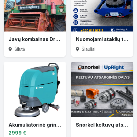
Javų kombainas Dronningborg
Nuomojami staklių transportavimo ratukai 6T–36T
Šilutė
Šiauliai
Akumuliatorinė grindų plovimo mašina AR-S5
Snorkel keltuvų atsarginės dalys
2999 €