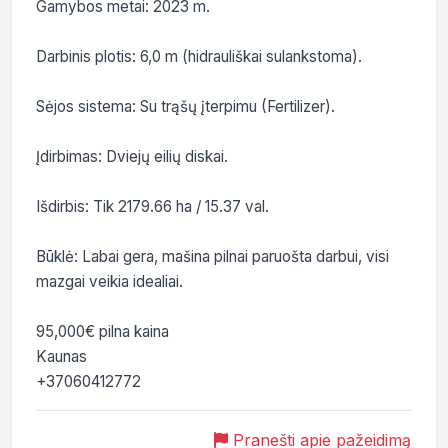
Gamybos metai: 2023 m.

Darbinis plotis: 6,0 m (hidrauliškai sulankstoma).

Sėjos sistema: Su trąšų įterpimu (Fertilizer).

Įdirbimas: Dviejų eilių diskai.

Išdirbis: Tik 2179.66 ha / 15.37 val.

Būklė: Labai gera, mašina pilnai paruošta darbui, visi 
mazgai veikia idealiai.

95,000€ pilna kaina

Kaunas

+37060412772
Pranešti apie pažeidimą