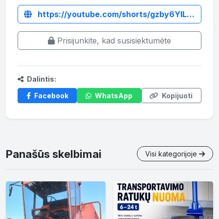
https://youtube.com/shorts/gzby6YlL2Pw?is=utYpDC6yN2UubBLr
Prisijunkite, kad susisiektumėte
Dalintis:
Facebook
WhatsApp
Kopijuoti
Panašūs skelbimai
Visi kategorijoje