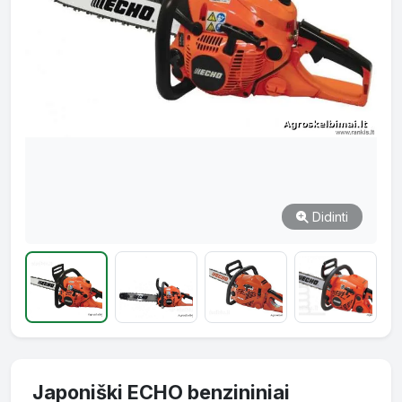
Didinti
Japoniški ECHO benzininiai