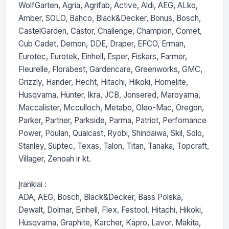
WolfGarten, Agria, Agrifab, Active, Aldi, AEG, ALko, 
Amber, SOLO, Bahco, Black&Decker, Bonus, Bosch, 
CastelGarden, Castor, Challenge, Champion, Comet, 
Cub Cadet, Demon, DDE, Draper, EFCO, Erman, 
Eurotec, Eurotek, Einhell, Esper, Fiskars, Farmer, 
Fleurelle, Florabest, Gardencare, Greenworks, GMC, 
Grizzly, Hander, Hecht, Hitachi, Hikoki, Homelite, 
Husqvarna, Hunter, Ikra, JCB, Jonsered, Maroyama, 
Maccalister, Mcculloch, Metabo, Oleo-Mac, Oregon, 
Parker, Partner, Parkside, Parma, Patriot, Perfomance 
Power, Poulan, Qualcast, Ryobi, Shindaiwa, Skil, Solo, 
Stanley, Suptec, Texas, Talon, Titan, Tanaka, Topcraft, 
Villager, Zenoah ir kt.

Įrankiai :

ADA, AEG, Bosch, Black&Decker, Bass Polska, 
Dewalt, Dolmar, Einhell, Flex, Festool, Hitachi, Hikoki, 
Husqvarna, Graphite, Karcher, Kapro, Lavor, Makita, 