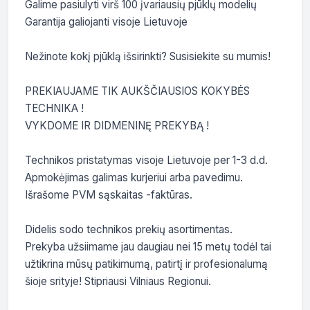
Galime pasiulyti virš 100 įvariausių pjūklų modelių

Garantija galiojanti visoje Lietuvoje

Nežinote kokį pjūklą išsirinkti? Susisiekite su mumis!

PREKIAUJAME TIK AUKŠČIAUSIOS KOKYBĖS 
TECHNIKA !

VYKDOME IR DIDMENINĘ PREKYBĄ !

Technikos pristatymas visoje Lietuvoje per 1-3 d.d.

Apmokėjimas galimas kurjeriui arba pavedimu. 
Išrašome PVM sąskaitas -faktūras.

Didelis sodo technikos prekių asortimentas.

Prekyba užsiimame jau daugiau nei 15 metų todėl tai 
užtikrina mūsų patikimumą, patirtį ir profesionalumą 
šioje srityje! Stipriausi Vilniaus Regionui.
