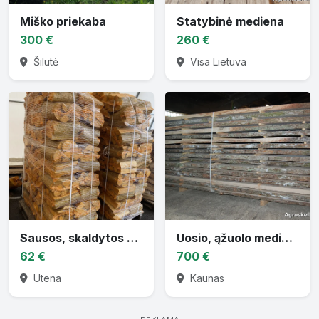
Miško priekaba
Statybinė mediena
300 €
260 €
Šilutė
Visa Lietuva
Sausos, skaldytos malkos
Uosio, ąžuolo mediena
62 €
700 €
Utena
Kaunas