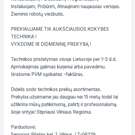
Instaliuojam, Prižiūrim, Atnaujinam naujausias versijas. 
Žieminis robotų viešbutis.

PREKIAUJAME TIK AUKŠČIAUSIOS KOKYBĖS 
TECHNIKA !

VYKDOME IR DIDMENINĘ PREKYBĄ !

Technikos pristatymas visoje Lietuvoje per 1-3 d.d.

Apmokėjimas galimas kurjeriui arba pavedimu. 
Išrašome PVM sąskaitas -faktūras.

Didelis sodo technikos prekių asortimentas.

Prekyba užsiimame jau daugiau nei 15 metų todėl tai 
užtikrina mūsų patikimumą, patirtį ir profesionalumą 
šioje srityje! Stipriausi Vilniaus Regionui.

Parduotuvė:

Senosios Pilaitės kel. 1, Vilnius, LT-06229
