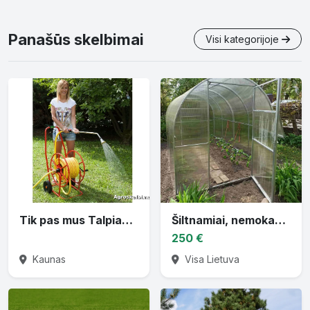
Panašūs skelbimai
Visi kategorijoje
Tik pas mus Talpiausios ritės vandens žarnai
Šiltnamiai, nemokamai pristatom
250 €
Kaunas
Visa Lietuva