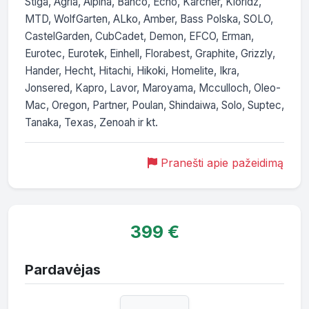
Stiga, Agria, Alpina, Bahco, Echo, Karcher, Kioridz, 
MTD, WolfGarten, ALko, Amber, Bass Polska, SOLO, 
CastelGarden, CubCadet, Demon, EFCO, Erman, 
Eurotec, Eurotek, Einhell, Florabest, Graphite, Grizzly, 
Hander, Hecht, Hitachi, Hikoki, Homelite, Ikra, 
Jonsered, Kapro, Lavor, Maroyama, Mcculloch, Oleo-
Mac, Oregon, Partner, Poulan, Shindaiwa, Solo, Suptec, 
Tanaka, Texas, Zenoah ir kt.
Pranešti apie pažeidimą
399 €
Pardavėjas