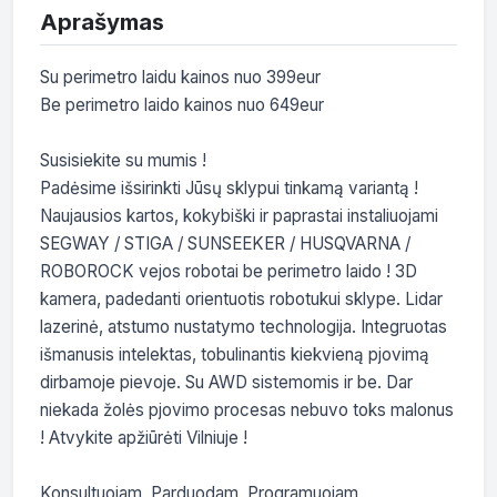
Aprašymas
Su perimetro laidu kainos nuo 399eur

Be perimetro laido kainos nuo 649eur

Susisiekite su mumis !

Padėsime išsirinkti Jūsų sklypui tinkamą variantą !

Naujausios kartos, kokybiški ir paprastai instaliuojami 
SEGWAY / STIGA / SUNSEEKER / HUSQVARNA / 
ROBOROCK vejos robotai be perimetro laido ! 3D 
kamera, padedanti orientuotis robotukui sklype. Lidar 
lazerinė, atstumo nustatymo technologija. Integruotas 
išmanusis intelektas, tobulinantis kiekvieną pjovimą 
dirbamoje pievoje. Su AWD sistemomis ir be. Dar 
niekada žolės pjovimo procesas nebuvo toks malonus 
! Atvykite apžiūrėti Vilniuje !

Konsultuojam, Parduodam, Programuojam, 