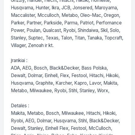
Grizzly, Hander, Hecht, Hitachi, Hikoki, Homelite, 
Husqvarna, Hunter, Ikra, JCB, Jonsered, Maroyama, 
Maccalister, Mcculloch, Metabo, Oleo-Mac, Oregon, 
Parker, Partner, Parkside, Parma, Patriot, Perfomance 
Power, Poulan, Qualcast, Ryobi, Shindaiwa, Skil, Solo, 
Stanley, Suptec, Texas, Talon, Titan, Tanaka, Topcraft, 
Villager, Zenoah ir kt.

Įrankiai :

ADA, AEG, Bosch, Black&Decker, Bass Polska, 
Dewalt, Dolmar, Einhell, Flex, Festool, Hitachi, Hikoki, 
Husqvarna, Graphite, Karcher, Kapro, Lavor, Makita, 
Metabo, Milwaukee, Ryobi, Stihl, Stanley, Worx,

Detalės :

Makita, Metabo, Bosch, Milwaukee, Hitachi, Hikoki, 
Ryobi, AEG, Dolmar, Husqvarna, Stihl, Black&Decker, 
Dewalt, Stanley, Einhell Flex, Festool, McCulloch, 