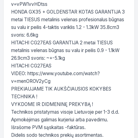
v=vPW1vvHDtss

HONDA GX35 + GOLDENSTAR KOTAS GARANTIJA 3 
metai TIESUS metalinis velenas profesionalus būgnas 
su valu ir peilis 4-taktis variklis 1.2 - 1.3kW 35.8cm3 
svoris: 6.6kg

HITACHI CG27EAS GARANTIJA 2 metai TIESUS 
metalinis velenas būgnas su valu ir peilis 0.9 - 1.1kW 
26.9cm3 svoris: ~+-5.1kg

HITACHI CG27EAS

VIDEO: https://www.youtube.com/watch?
v=menOROV2yCg

PREKIAUJAME TIK AUKŠČIAUSIOS KOKYBĖS 
TECHNIKA !

VYKDOME IR DIDMENINĘ PREKYBĄ !

Technikos pristatymas visoje Lietuvoje per 1-3 d.d.

Apmokėjimas galimas kurjeriui arba pavedimu. 
Išrašome PVM sąskaitas -faktūras.

Didelis sodo technikos prekių asortimentas.
