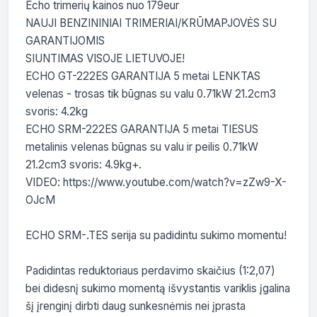
Echo trimerių kainos nuo 179eur

NAUJI BENZININIAI TRIMERIAI/KRŪMAPJOVĖS SU 
GARANTIJOMIS

SIUNTIMAS VISOJE LIETUVOJE!

ECHO GT-222ES GARANTIJA 5 metai LENKTAS 
velenas - trosas tik būgnas su valu 0.71kW 21.2cm3 
svoris: 4.2kg

ECHO SRM-222ES GARANTIJA 5 metai TIESUS 
metalinis velenas būgnas su valu ir peilis 0.71kW 
21.2cm3 svoris: 4.9kg+.

VIDEO: https://www.youtube.com/watch?v=zZw9-X-
OJcM

ECHO SRM-.TES serija su padidintu sukimo momentu!

Padidintas reduktoriaus perdavimo skaičius (1:2,07) 
bei didesnį sukimo momentą išvystantis variklis įgalina 
šį įrenginį dirbti daug sunkesnėmis nei įprasta 