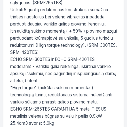
sąlygomis. (SRM-265TES)

Unikali 5 guolių reduktoriaus konstrukcija sumažina 
trinties nuostolius bei veleno vibracijas ir padeda 
perduoti daugiau variklio galios pjovimo įrenginiui.

Itin aukštą sukimo momentą ( + 50% ) pjovimo mazgui 
perduodanti krūmapjovė su unikaliu, 5 guolius turinčiu 
reduktoriumi (High torque technology). (SRM-300TES, 
SRM-420TES)

ECHO SRM-300TES ir ECHO SRM-420TES 
modeliams - variklio galia reikalinga, iškirtinai variklio 
apsukų išsūkimui, nes pagrindinį ir ispūdingiausią darbą 
atlieka, būtent,

"High torque" (aukštas sukimo momentas) 
technologiją turinti, reduktoriaus sistema, neleidžianti 
variklio sūkiams prarasti galios pjovimo metu.

ECHO SRM-265TES GARANTIJA 5 metai TIESUS 
metalinis velenas būgnas su valu ir peilis 0.9kW 
25.4cm3 svoris: 5.9kg
