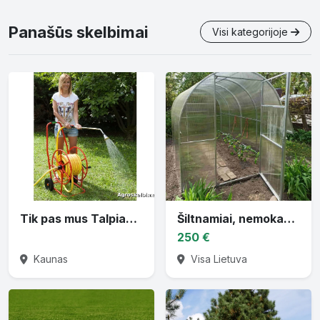
Panašūs skelbimai
Visi kategorijoje
Tik pas mus Talpiausios ritės vandens žarnai
Šiltnamiai, nemokamai pristatom
250 €
Kaunas
Visa Lietuva