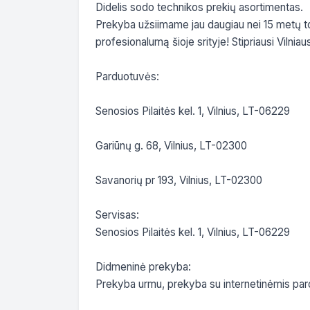
Didelis sodo technikos prekių asortimentas.

Prekyba užsiimame jau daugiau nei 15 metų todė
profesionalumą šioje srityje! Stipriausi Vilniau
Parduotuvės:

Senosios Pilaitės kel. 1, Vilnius, LT-06229

Gariūnų g. 68, Vilnius, LT-02300

Savanorių pr 193, Vilnius, LT-02300

Servisas:

Senosios Pilaitės kel. 1, Vilnius, LT-06229

Didmeninė prekyba:

Prekyba urmu, prekyba su internetinėmis par