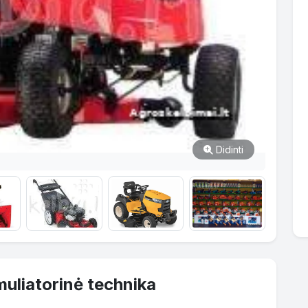
Didinti
muliatorinė technika