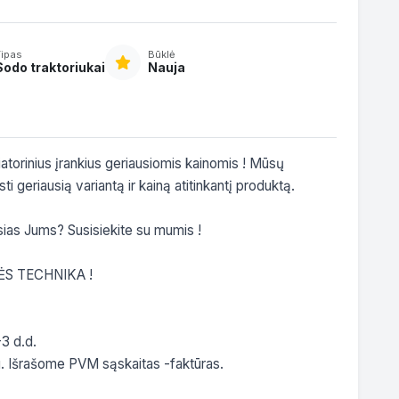
Tipas
Būklė
Sodo traktoriukai
Nauja
atorinius įrankius geriausiomis kainomis ! Mūsų 
geriausią variantą ir kainą atitinkantį produktą.

ias Jums? Susisiekite su mumis !

S TECHNIKA !

3 d.d.

. Išrašome PVM sąskaitas -faktūras.
