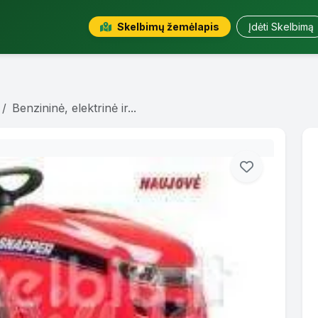
Skelbimų žemėlapis
Įdėti Skelbimą
Benzininė, elektrinė ir...