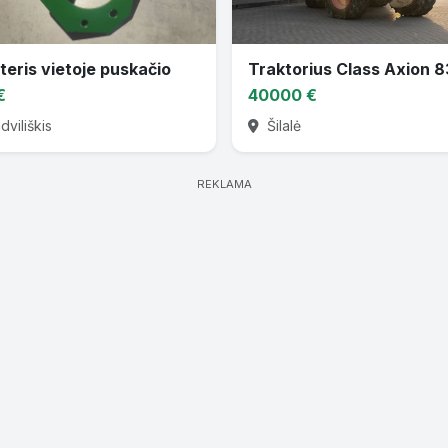
teris vietoje puskačio
Traktorius Class Axion 
€
40000 €
viliškis
Šilalė
REKLAMA