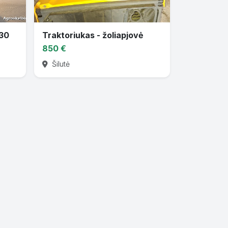
830
Traktoriukas - žoliapjovė
850 €
Šilutė