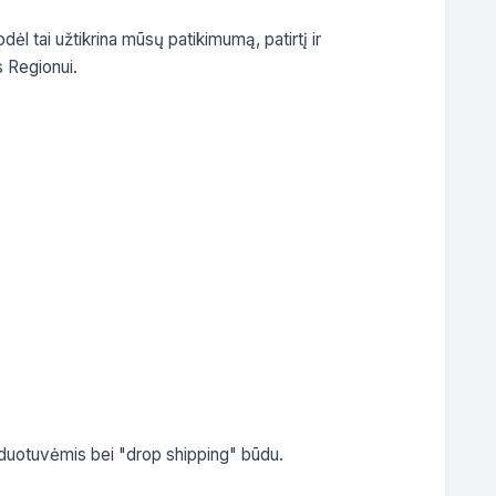
l tai užtikrina mūsų patikimumą, patirtį ir 
s Regionui.

duotuvėmis bei "drop shipping" būdu.
