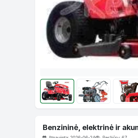
Benzininė, elektrinė ir aku
Atnaujinta: 2026-06-24
Peržiūrų: 67