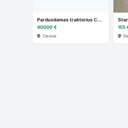
Parduodamas traktorius CASE PUMA 130
Star
40000 €
155 
Zarasai
Rad