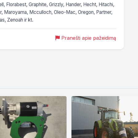
, Florabest, Graphite, Grizzly, Hander, Hecht, Hitachi, 
or, Maroyama, Mcculloch, Oleo-Mac, Oregon, Partner, 
s, Zenoah ir kt.
Pranešti apie pažeidimą