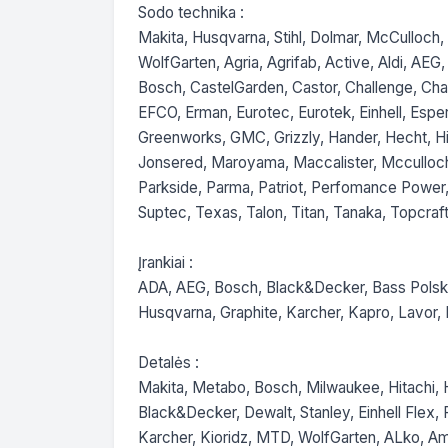
Sodo technika :

Makita, Husqvarna, Stihl, Dolmar, McCulloch, 
WolfGarten, Agria, Agrifab, Active, Aldi, AE
Bosch, CastelGarden, Castor, Challenge, Ch
EFCO, Erman, Eurotec, Eurotek, Einhell, Esper,
Greenworks, GMC, Grizzly, Hander, Hecht, Hita
Jonsered, Maroyama, Maccalister, Mcculloch,
Parkside, Parma, Patriot, Perfomance Power, P
Suptec, Texas, Talon, Titan, Tanaka, Topcraft, 
Įrankiai :

ADA, AEG, Bosch, Black&Decker, Bass Polska, D
Husqvarna, Graphite, Karcher, Kapro, Lavor, M
Detalės :

Makita, Metabo, Bosch, Milwaukee, Hitachi, Hi
Black&Decker, Dewalt, Stanley, Einhell Flex, F
Karcher, Kioridz, MTD, WolfGarten, ALko, A