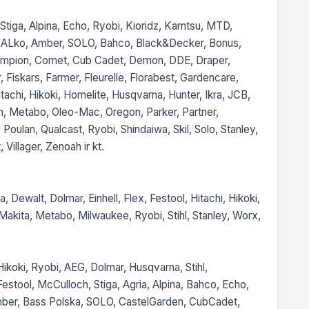
Stiga, Alpina, Echo, Ryobi, Kioridz, Kamtsu, MTD, 
G, ALko, Amber, SOLO, Bahco, Black&Decker, Bonus, 
ampion, Comet, Cub Cadet, Demon, DDE, Draper, 
 Fiskars, Farmer, Fleurelle, Florabest, Gardencare, 
chi, Hikoki, Homelite, Husqvarna, Hunter, Ikra, JCB, 
 Metabo, Oleo-Mac, Oregon, Parker, Partner, 
oulan, Qualcast, Ryobi, Shindaiwa, Skil, Solo, Stanley, 
Villager, Zenoah ir kt.

ewalt, Dolmar, Einhell, Flex, Festool, Hitachi, Hikoki, 
akita, Metabo, Milwaukee, Ryobi, Stihl, Stanley, Worx,

koki, Ryobi, AEG, Dolmar, Husqvarna, Stihl, 
estool, McCulloch, Stiga, Agria, Alpina, Bahco, Echo, 
mber, Bass Polska, SOLO, CastelGarden, CubCadet, 