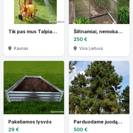
Tik pas mus Talpiausios ritės vandens žarnai
Šiltnamiai, nemokamai pristatom
250 €
Kaunas
Visa Lietuva
Pakeliamos lysvės
Parduodame juodąsias pušis
29 €
500 €