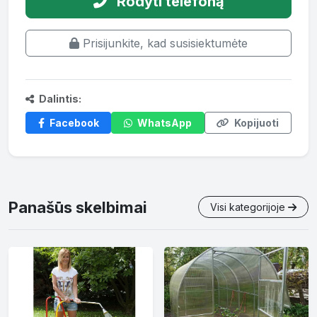
Rodyti telefoną
Prisijunkite, kad susisiektumėte
Dalintis:
Facebook
WhatsApp
Kopijuoti
Panašūs skelbimai
Visi kategorijoje