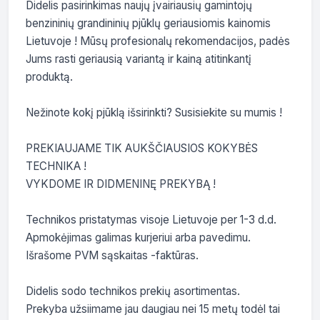
Didelis pasirinkimas naujų įvairiausių gamintojų 
benzininių grandininių pjūklų geriausiomis kainomis 
Lietuvoje ! Mūsų profesionalų rekomendacijos, padės 
Jums rasti geriausią variantą ir kainą atitinkantį 
produktą.

Nežinote kokį pjūklą išsirinkti? Susisiekite su mumis !

PREKIAUJAME TIK AUKŠČIAUSIOS KOKYBĖS 
TECHNIKA !

VYKDOME IR DIDMENINĘ PREKYBĄ !

Technikos pristatymas visoje Lietuvoje per 1-3 d.d.

Apmokėjimas galimas kurjeriui arba pavedimu. 
Išrašome PVM sąskaitas -faktūras.

Didelis sodo technikos prekių asortimentas.

Prekyba užsiimame jau daugiau nei 15 metų todėl tai 