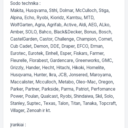
Sodo technika :

Makita, Husqvarna, Stihl, Dolmar, McCulloch, Stiga, 
Alpina, Echo, Ryobi, Kioridz, Kamtsu, MTD, 
WolfGarten, Agria, Agrifab, Active, Aldi, AEG, ALko, 
Amber, SOLO, Bahco, Black&Decker, Bonus, Bosch, 
CastelGarden, Castor, Challenge, Champion, Comet, 
Cub Cadet, Demon, DDE, Draper, EFCO, Erman, 
Eurotec, Eurotek, Einhell, Esper, Fiskars, Farmer, 
Fleurelle, Florabest, Gardencare, Greenworks, GMC, 
Grizzly, Hander, Hecht, Hitachi, Hikoki, Homelite, 
Husqvarna, Hunter, Ikra, JCB, Jonsered, Maroyama, 
Maccalister, Mcculloch, Metabo, Oleo-Mac, Oregon, 
Parker, Partner, Parkside, Parma, Patriot, Perfomance 
Power, Poulan, Qualcast, Ryobi, Shindaiwa, Skil, Solo, 
Stanley, Suptec, Texas, Talon, Titan, Tanaka, Topcraft, 
Villager, Zenoah ir kt.

Įrankiai :
