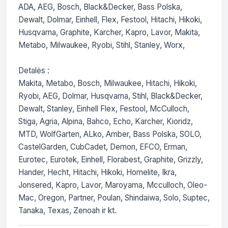
ADA, AEG, Bosch, Black&Decker, Bass Polska, 
Dewalt, Dolmar, Einhell, Flex, Festool, Hitachi, Hikoki, 
Husqvarna, Graphite, Karcher, Kapro, Lavor, Makita, 
Metabo, Milwaukee, Ryobi, Stihl, Stanley, Worx,

Detalės :

Makita, Metabo, Bosch, Milwaukee, Hitachi, Hikoki, 
Ryobi, AEG, Dolmar, Husqvarna, Stihl, Black&Decker, 
Dewalt, Stanley, Einhell Flex, Festool, McCulloch, 
Stiga, Agria, Alpina, Bahco, Echo, Karcher, Kioridz, 
MTD, WolfGarten, ALko, Amber, Bass Polska, SOLO, 
CastelGarden, CubCadet, Demon, EFCO, Erman, 
Eurotec, Eurotek, Einhell, Florabest, Graphite, Grizzly, 
Hander, Hecht, Hitachi, Hikoki, Homelite, Ikra, 
Jonsered, Kapro, Lavor, Maroyama, Mcculloch, Oleo-
Mac, Oregon, Partner, Poulan, Shindaiwa, Solo, Suptec, 
Tanaka, Texas, Zenoah ir kt.