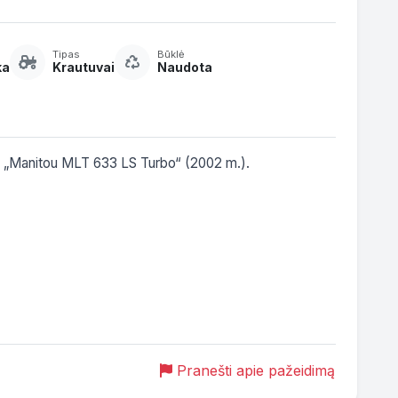
Tipas
Būklė
ka
Krautuvai
Naudota
iš „Manitou MLT 633 LS Turbo“ (2002 m.).

Pranešti apie pažeidimą