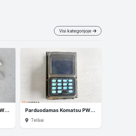
Visi kategorijoje
Parduodamas Komatsu PW160 variklio ventiliatorius
Parduodamas Komatsu PW160 monitorius
Telšiai