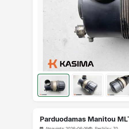
Parduodamas Manitou MLT6
Atnaujinta: 2026-06-16
Peržiūrų: 70