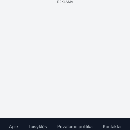
REKLAMA
Apie
Taisyklės
Privatumo politika
Kontaktai