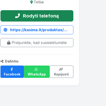
Telšiai
Rodyti telefoną
https://kasima.lt/produktas/manitou-mlt633-oro-filtro-korpusas/
Prisijunkite, kad susisiektumėte
Dalintis:
Facebook
WhatsApp
Kopijuoti