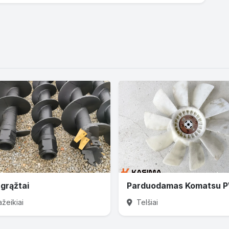
grąžtai
žeikiai
Telšiai