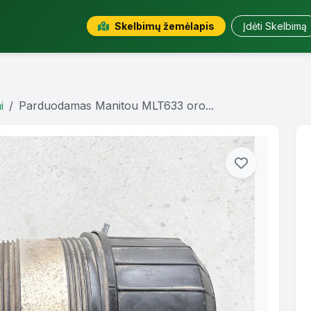
Skelbimų žemėlapis
Įdėti Skelbimą
i
Parduodamas Manitou MLT633 oro...