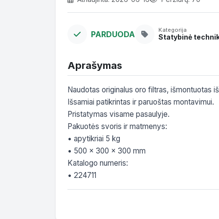
Kategorija
PARDUODA
Statybinė techni
Aprašymas
Naudotas originalus oro filtras, išmontuotas 
Išsamiai patikrintas ir paruoštas montavimui.

Pristatymas visame pasaulyje.

Pakuotės svoris ir matmenys:

• apytikriai 5 kg

• 500 x 300 x 300 mm

Katalogo numeris:

• 224711