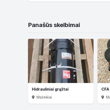
Panašūs skelbimai
Hidrauliniai grąžtai
CFA 
Mažeikiai
Ma