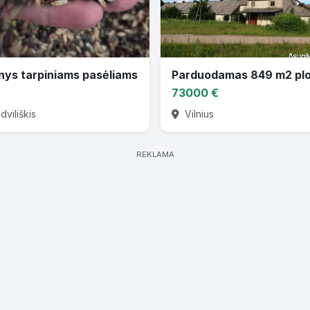
nys tarpiniams pasėliams
73000 €
viliškis
Vilnius
REKLAMA