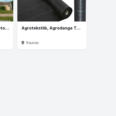
Parduodamas 849 m2 ploto mūrinis grūdų sandėlis su žemės sklypu
Agrotekstilė, Agrodanga Turime nuo 0,4m iki 4,2 m.pločio + Smaigai
Kaunas