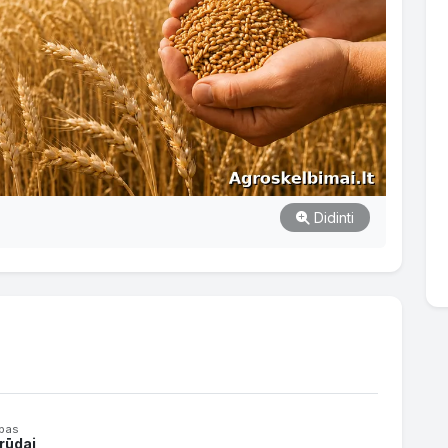
Didinti
ipas
rūdai