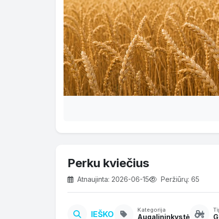
Perku kviečius
Atnaujinta: 2026-06-15
Peržiūrų: 65
Kategorija
T
IEŠKO
Augalininkystė
G