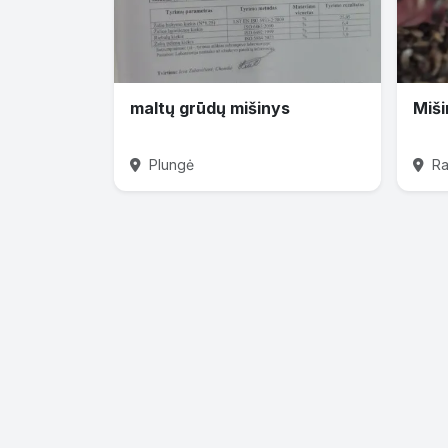
maltų grūdų mišinys
Miši
Plungė
Rad