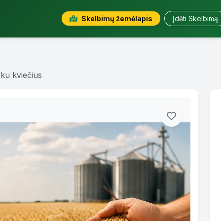
Skelbimų žemėlapis
Įdėti Skelbimą
ku kviečius