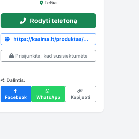
Telšiai
Rodyti telefoną
https://kasima.lt/produktas/manitou-mlt633-hidraulinis-vilkimo-kablys/
Prisijunkite, kad susisiektumėte
Dalintis:
Facebook
WhatsApp
Kopijuoti