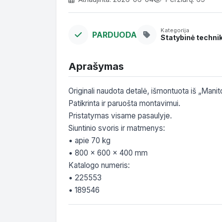
Kategorija
PARDUODA
Statybinė techni
Aprašymas
Originali naudota detalė, išmontuota iš „Man
Patikrinta ir paruošta montavimui.

Pristatymas visame pasaulyje.

Siuntinio svoris ir matmenys:

• apie 70 kg

• 800 x 600 x 400 mm

Katalogo numeris:

• 225553

• 189546