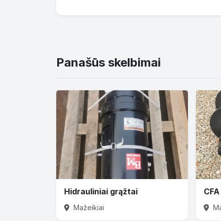
Panašūs skelbimai
Hidrauliniai grąžtai
CFA 
Mažeikiai
Ma