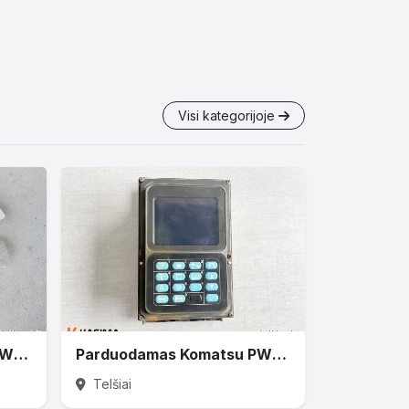
Visi kategorijoje
Parduodamas Komatsu PW160 variklio ventiliatorius
Parduodamas Komatsu PW160 monitorius
Telšiai