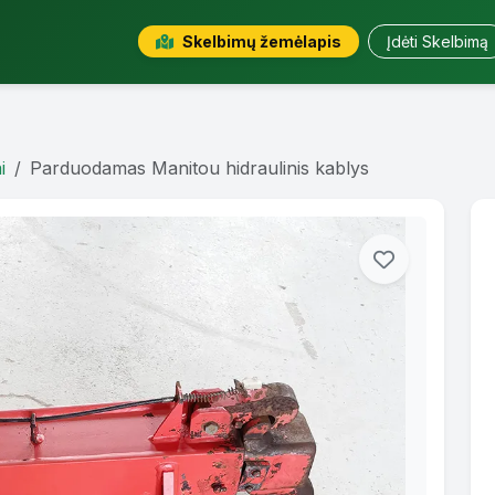
Skelbimų žemėlapis
Įdėti Skelbimą
i
Parduodamas Manitou hidraulinis kablys