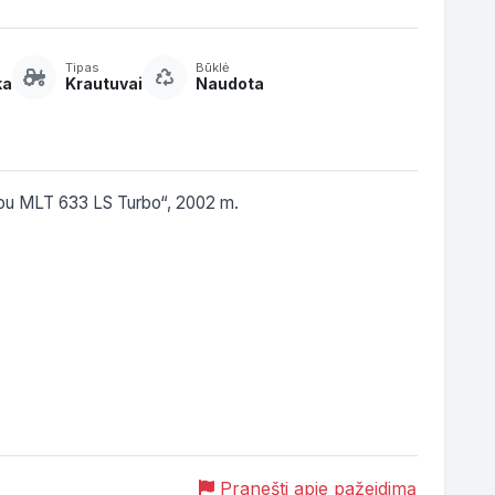
Tipas
Būklė
ka
Krautuvai
Naudota
itou MLT 633 LS Turbo“, 2002 m.

Pranešti apie pažeidimą