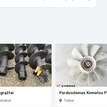
grąžtai
žeikiai
Telšiai