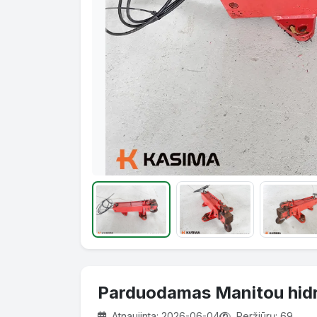
Parduodamas Manitou hidra
Atnaujinta: 2026-06-04
Peržiūrų: 69