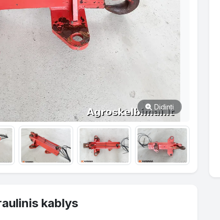
Didinti
ulinis kablys