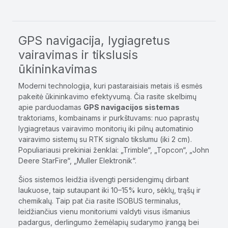
GPS navigacija, lygiagretus
vairavimas ir tikslusis
ūkininkavimas
Moderni technologija, kuri pastaraisiais metais iš esmės
pakeitė ūkininkavimo efektyvumą. Čia rasite skelbimų
apie parduodamas
GPS navigacijos sistemas
traktoriams, kombainams ir purkštuvams: nuo paprastų
lygiagretaus vairavimo monitorių iki pilnų automatinio
vairavimo sistemų su RTK signalo tikslumu (iki 2 cm).
Populiariausi prekiniai ženklai: „Trimble“, „Topcon“, „John
Deere StarFire“, „Muller Elektronik“.
Šios sistemos leidžia išvengti persidengimų dirbant
laukuose, taip sutaupant iki 10–15% kuro, sėklų, trąšų ir
chemikalų. Taip pat čia rasite ISOBUS terminalus,
leidžiančius vienu monitoriumi valdyti visus išmanius
padargus, derlingumo žemėlapių sudarymo įrangą bei