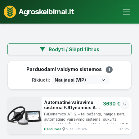
Agroskelbimai.lt
Rodyti / Slėpti filtrus
Parduodami valdymo sistemos
1
Rikiuoti:
Automatinė vairavimo
3630 €
sistema FJDynamics AT-
2
FJDynamics AT-2 – tai pažangi, naujos kartos
automatinio vairavimo sistema, sukurta
žemės ūkiui. Ši sistema užtikrina išskirtinį 2,5
Parduoda
·
Visa Lietuva
07-25
cm tikslumą...