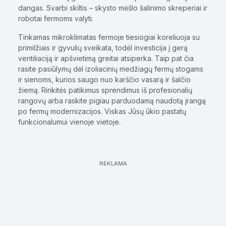
dangas. Svarbi skiltis – skysto mėšlo šalinimo skreperiai ir
robotai fermoms valyti.
Tinkamas mikroklimatas fermoje tiesiogiai koreliuoja su
primilžiais ir gyvulių sveikata, todėl investicija į gerą
ventiliaciją ir apšvietimą greitai atsiperka. Taip pat čia
rasite pasiūlymų dėl izoliacinių medžiagų fermų stogams
ir sienoms, kurios saugo nuo karščio vasarą ir šalčio
žiemą. Rinkitės patikimus sprendimus iš profesionalių
rangovų arba raskite pigiau parduodamą naudotą įrangą
po fermų modernizacijos. Viskas Jūsų ūkio pastatų
funkcionalumui vienoje vietoje.
REKLAMA