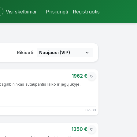
Visi skelbimai
Prisijungti
Registruotis
Rikiuoti:
1962 €
agalbininkas sutaupantis laiko ir jėgų ūkyje,
07-03
1350 €