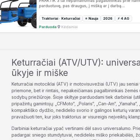
PRAKTIK 3 tai nepamainomas pagalbininkas prie namų.
parduotuvę, pas draugus, į mišką ar į darbą....
Traktoriai · Keturračiai
⭐ Nauja
2026
⚡ 4 AG
Parduoda
·
Kėdainiai
Keturračiai (ATV/UTV): univers
ūkyje ir miške
Keturračiai motociklai (ATV) ir motovisuvežiai (UTV) jau seniai 
priemone, bet ir rimtais, nepakeičiamais pagalbininkais žemės 
sodybų priežiūroje. Šioje skiltyje parduodami tiek darbiniai (utilit
pripažintų gamintojų: „CFMoto“, „Polaris“, „Can-Am“, „Yamaha“,
kompaktiško dydžio, nedidelio svorio ir galingos keturių varanči
pravažiuoti ten, kur joks traktorius ar visureigis neįveiktų kla
Darbiniai keturračiai ypač vertinami dėl savo universalumo. Pri
padargai: sniego stumdytuvai, nedidelės miško priekabėlės, žol