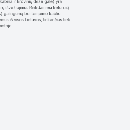
 kabina ir krovinių dėže gale) yra
ų išvežiojimui. Rinkdamiesi keturratį
ės) galingumą bei tempimo kablio
ymus iš visos Lietuvos, tinkančius tiek
amtoje.