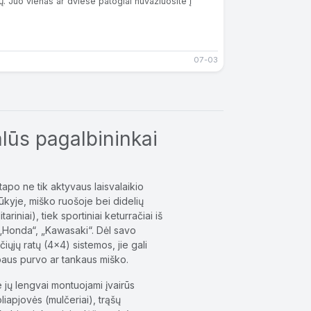
 Juo vienas ar dviese patogiai nuvažiuosite į
07-03
alūs pagalbininkai
tapo ne tik aktyvaus laisvalaikio
ūkyje, miško ruošoje bei didelių
ariniai), tiek sportiniai keturračiai iš
 „Honda“, „Kawasaki“. Dėl savo
ųjų ratų (4x4) sistemos, jie gali
mpaus purvo ar tankaus miško.
e jų lengvai montuojami įvairūs
iapjovės (mulčeriai), trąšų