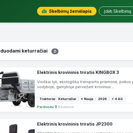
Skelbimų žemėlapis
Įdėti Skelbimą
duodami keturračiai
2
Elektrinis krovininis triratis KINGBOX 3
Visiškai tyli, ekologiška transporto priemonė, puikus p
sodyboje, gamyboje pervežant krovinius....
Traktoriai · Keturračiai
⭐ Nauja
2026
⚡ 4 AG
Parduoda
·
Kėdainiai
Elektrinis krovininis triratis JP2300