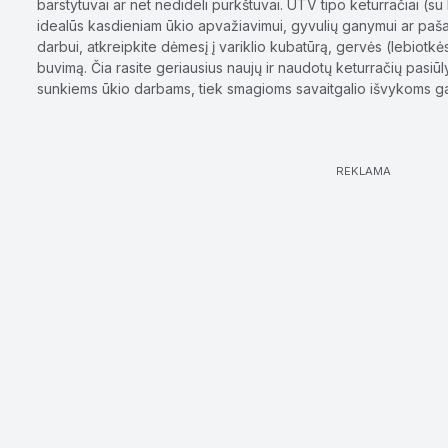
barstytuvai ar net nedideli purkštuvai. UTV tipo keturračiai (su
idealūs kasdieniam ūkio apvažiavimui, gyvulių ganymui ar pašar
darbui, atkreipkite dėmesį į variklio kubatūrą, gervės (lebiotk
buvimą. Čia rasite geriausius naujų ir naudotų keturračių pasiūl
sunkiems ūkio darbams, tiek smagioms savaitgalio išvykoms g
REKLAMA