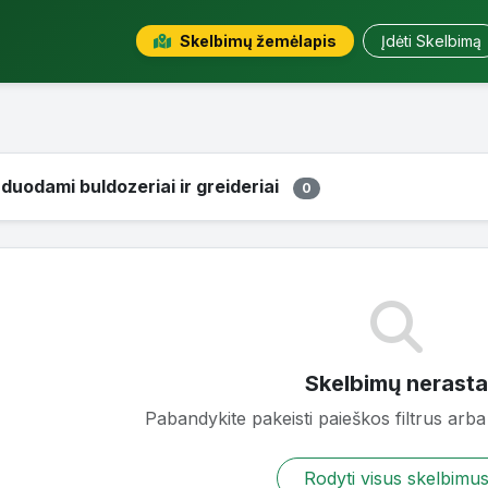
Skelbimų žemėlapis
Įdėti Skelbimą
duodami buldozeriai ir greideriai
0
Skelbimų nerasta
Pabandykite pakeisti paieškos filtrus arba 
Rodyti visus skelbimu