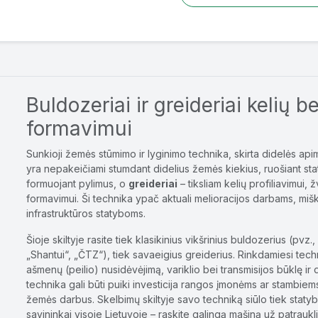
Buldozeriai ir greideriai kelių be
formavimui
Sunkioji žemės stūmimo ir lyginimo technika, skirta didelės ap
yra nepakeičiami stumdant didelius žemės kiekius, ruošiant sta
formuojant pylimus, o
greideriai
– tiksliam kelių profiliavimui, 
formavimui. Ši technika ypač aktuali melioracijos darbams, mišk
infrastruktūros statyboms.
Šioje skiltyje rasite tiek klasikinius vikšrinius buldozerius (pvz.,
„Shantui“, „ČTZ“), tiek savaeigius greiderius. Rinkdamiesi techn
ašmenų (peilio) nusidėvėjimą, variklio bei transmisijos būklę i
technika gali būti puiki investicija rangos įmonėms ar stambie
žemės darbus. Skelbimų skiltyje savo techniką siūlo tiek staty
savininkai visoje Lietuvoje – raskite galingą mašiną už patraukli