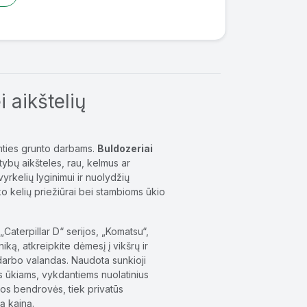
i aikštelių
imties grunto darbams.
Buldozeriai
tybų aikšteles, rau, kelmus ar
žvyrkelių lyginimui ir nuolydžių
o kelių priežiūrai bei stambioms ūkio
 „Caterpillar D“ serijos, „Komatsu“,
iką, atkreipkite dėmesį į vikšrų ir
r darbo valandas. Naudota sunkioji
ms ūkiams, vykdantiems nuolatinius
bos bendrovės, tiek privatūs
ą kainą.