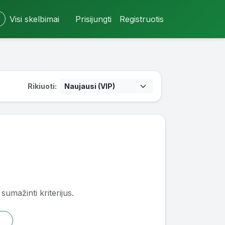
Visi skelbimai
Prisijungti
Registruotis
Rikiuoti:
sumažinti kriterijus.
s