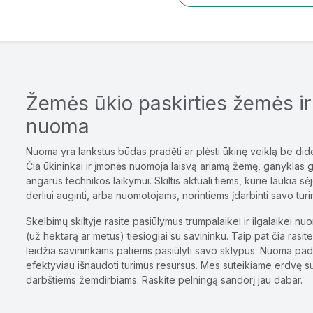
Žemės ūkio paskirties žemės ir
nuoma
Nuoma yra lankstus būdas pradėti ar plėsti ūkinę veiklą be dideli
Čia ūkininkai ir įmonės nuomoja laisvą ariamą žemę, ganyklas g
angarus technikos laikymui. Skiltis aktuali tiems, kurie laukia 
derliui auginti, arba nuomotojams, norintiems įdarbinti savo tu
Skelbimų skiltyje rasite pasiūlymus trumpalaikei ir ilgalaikei n
(už hektarą ar metus) tiesiogiai su savininku. Taip pat čia rasi
leidžia savininkams patiems pasiūlyti savo sklypus. Nuoma pad
efektyviau išnaudoti turimus resursus. Mes suteikiame erdvę su
darbštiems žemdirbiams. Raskite pelningą sandorį jau dabar.