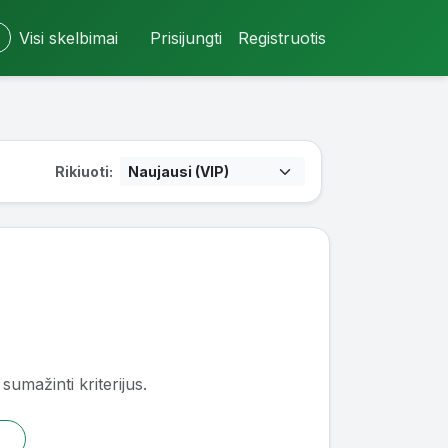
Visi skelbimai
Prisijungti
Registruotis
Rikiuoti:
sumažinti kriterijus.
s