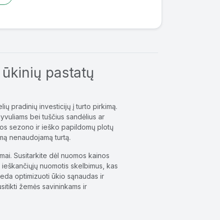
 ūkinių pastatų
ų pradinių investicijų į turto pirkimą.
yvuliams bei tuščius sandėlius ar
sėjos sezono ir ieško papildomų plotų
rimą nenaudojamą turtą.
uomai. Susitarkite dėl nuomos kainos
te ieškančiųjų nuomotis skelbimus, kas
eda optimizuoti ūkio sąnaudas ir
sitikti žemės savininkams ir