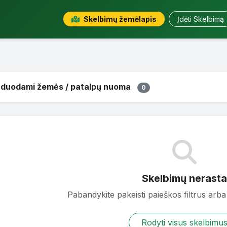
Skelbimų žemėlapis
Įdėti Skelbimą
rduodami žemės / patalpų nuoma
0
Skelbimų nerasta
Pabandykite pakeisti paieškos filtrus arba 
Rodyti visus skelbimu