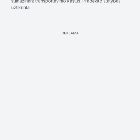
sumažinant transportavimo kaštus. Pradėkite statybas
užtikrintai.
REKLAMA