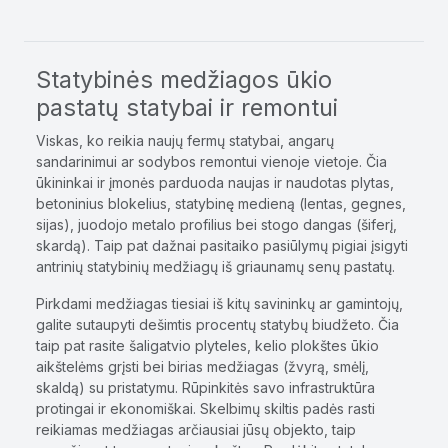
Statybinės medžiagos ūkio
pastatų statybai ir remontui
Viskas, ko reikia naujų fermų statybai, angarų
sandarinimui ar sodybos remontui vienoje vietoje. Čia
ūkininkai ir įmonės parduoda naujas ir naudotas plytas,
betoninius blokelius, statybinę medieną (lentas, gegnes,
sijas), juodojo metalo profilius bei stogo dangas (šiferį,
skardą). Taip pat dažnai pasitaiko pasiūlymų pigiai įsigyti
antrinių statybinių medžiagų iš griaunamų senų pastatų.
Pirkdami medžiagas tiesiai iš kitų savininkų ar gamintojų,
galite sutaupyti dešimtis procentų statybų biudžeto. Čia
taip pat rasite šaligatvio plyteles, kelio plokštes ūkio
aikštelėms grįsti bei birias medžiagas (žvyrą, smėlį,
skaldą) su pristatymu. Rūpinkitės savo infrastruktūra
protingai ir ekonomiškai. Skelbimų skiltis padės rasti
reikiamas medžiagas arčiausiai jūsų objekto, taip