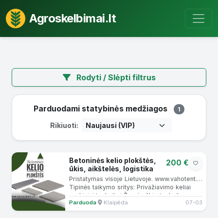
Agroskelbimai.lt
Rodyti / Slėpti filtrus
Parduodami statybinės medžiagos
1
Rikiuoti:
Betoninės kelio plokštės,
200 €
ūkis, aikštelės, logistika
Pristatymas visoje Lietuvoje. www.vahotent.lt
Tipinės taikymo sritys: Privažiavimo keliai
sunkiajai technikai Žemės ūkio technikos
Parduoda
·
Klaipėda
07-03
sandėliavimo ir...