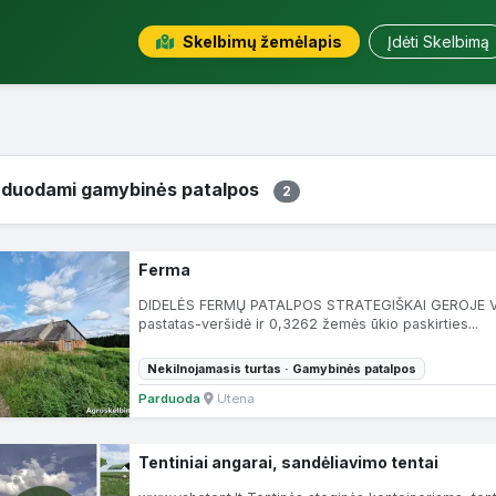
Skelbimų žemėlapis
Įdėti Skelbimą
rduodami gamybinės patalpos
2
Ferma
DIDELĖS FERMŲ PATALPOS STRATEGIŠKAI GEROJE VIET
pastatas-veršidė ir 0,3262 žemės ūkio paskirties...
Nekilnojamasis turtas · Gamybinės patalpos
Parduoda
·
Utena
Tentiniai angarai, sandėliavimo tentai