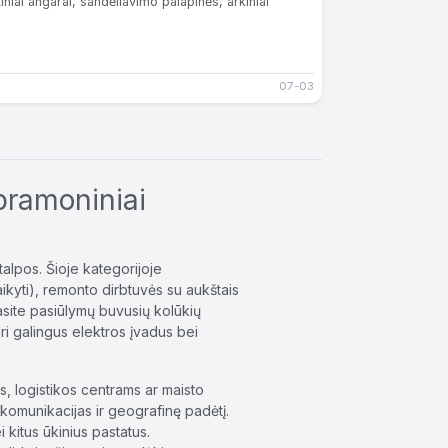
niai angarai, sandėliavimo palapinės, arkiniai
07-03
 pramoniniai
talpos. Šioje kategorijoje
ikyti), remonto dirbtuvės su aukštais
Rasite pasiūlymų buvusių kolūkių
turi galingus elektros įvadus bei
s, logistikos centrams ar maisto
komunikacijas ir geografinę padėtį.
kitus ūkinius pastatus.