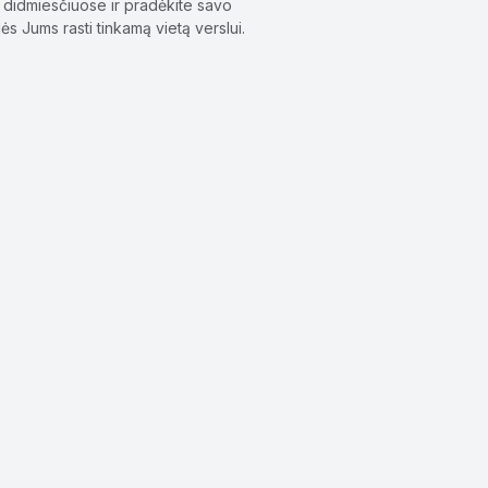
i didmiesčiuose ir pradėkite savo
 Jums rasti tinkamą vietą verslui.