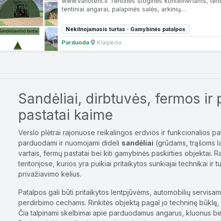
www.vahotent.lt Tentinės stoginės konteineriams, tenti
tentiniai angarai, palapinės salės, arkinių...
Nekilnojamasis turtas · Gamybinės patalpos
Parduoda
·
Klaipėda
Sandėliai, dirbtuvės, fermos ir
pastatai kaime
Verslo plėtrai rajonuose reikalingos erdvios ir funkcionalios pa
parduodami ir nuomojami dideli
sandėliai
(grūdams, trąšoms la
vartais, fermų pastatai bei kiti gamybinės paskirties objektai. 
teritorijose, kurios yra puikiai pritaikytos sunkiajai technikai ir 
privažiavimo kelius.
Patalpos gali būti pritaikytos lentpjūvėms, automobilių servisam
perdirbimo cechams. Rinkitės objektą pagal jo techninę būklę, 
Čia talpinami skelbimai apie parduodamus angarus, kluonus bei 