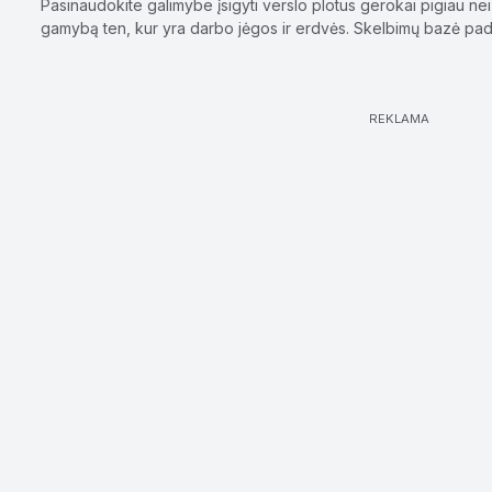
Pasinaudokite galimybe įsigyti verslo plotus gerokai pigiau ne
gamybą ten, kur yra darbo jėgos ir erdvės. Skelbimų bazė padės
REKLAMA