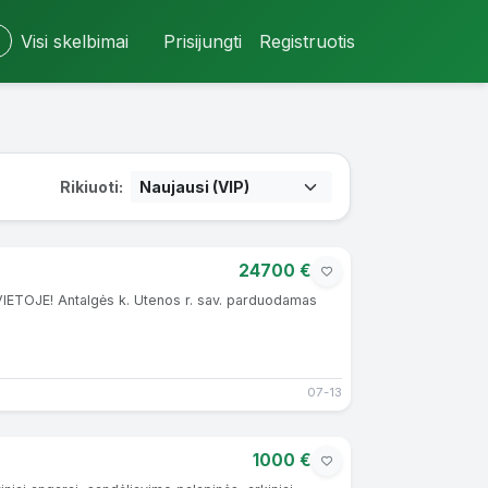
Visi skelbimai
Prisijungti
Registruotis
Rikiuoti:
24700 €
OJE! Antalgės k. Utenos r. sav. parduodamas
07-13
1000 €