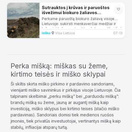
Sutrauktos į krūvas ir paruoštos
išvežimui biokuro žaliavos
supirkimas
Perkame paruoštą biokuro žaliavą visoje
Lietuvoje: sukirsti menkaverčiai medžiai ir
krūmai; į krūvas sutrauktos šakos; nelikvidinė
Ieško
·
Visa Lietuva
07-13
mediena;...
Perka mišką: miškas su žeme,
kirtimo teisės ir miško sklypai
Ši skiltis skirta miško pirkimo ir pardavimo sandoriams,
vienijanti miško savininkus ir pirkėjus visoje Lietuvoje. Čia
talpinami skelbimai „perku mišką“ bei „parduodu mišką“:
brandų mišką su žeme, jauną ar augantį mišką kaip
investiciją, miško sklypus bei kirtimo teises (stačio miško
pardavimas). Sandoriais domisi tiek medienos ruošos
įmonės, tiek privatūs investuotojai, vertinantys mišką kaip
stabilų, infliacijai atsparų turtą.