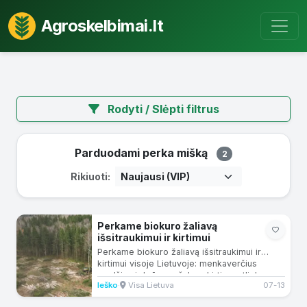
Agroskelbimai.lt
Rodyti / Slėpti filtrus
Parduodami perka mišką
2
Rikiuoti:
Perkame biokuro žaliavą
išsitraukimui ir kirtimui
Perkame biokuro žaliavą išsitraukimui ir
kirtimui visoje Lietuvoje: menkaverčius
medžius ir krūmus; šakas; kirtimo atliekas.
Ieško
·
Visa Lietuva
07-13
Perkamos žaliavos...