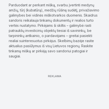
Parduodant ar perkant mišką, svarbu įvertinti medynų
amžių, tūrį (kubatūrą), medžių rūšinę sudėtį, privažiavimo
galimybes bei vidinės miškotvarkos duomenis. Skaidrus
sandoris reikalauja tinkamų dokumentų ir realios turto
vertės nustatymo. Pirkėjams ši skiltis – galimybė rasti
patrauklių investicinių objektų tiesiai iš savininkų, be
tarpininkų antkainio, o pardavėjams – greitai pasiekti
realiai suinteresuotus pirkėjus. Skelbimų bazėje rasite
aktualius pasiūlymus iš visų Lietuvos regionų. Raskite
tinkamą mišką ar pirkėją savo sandoriui patogiai ir
saugiai.
REKLAMA