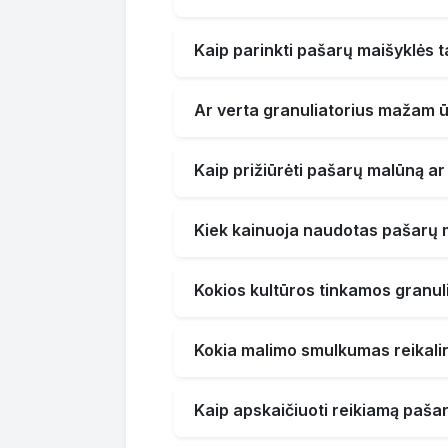
Kaip parinkti pašarų maišyklės t
Ar verta granuliatorius mažam ū
Kaip prižiūrėti pašarų malūną a
Kiek kainuoja naudotas pašarų
Kokios kultūros tinkamos granul
Kokia malimo smulkumas reikali
Kaip apskaičiuoti reikiamą paša