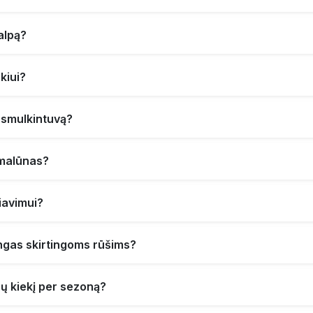
alpą?
kiui?
r smulkintuvą?
 malūnas?
iavimui?
ngas skirtingoms rūšims?
rų kiekį per sezoną?