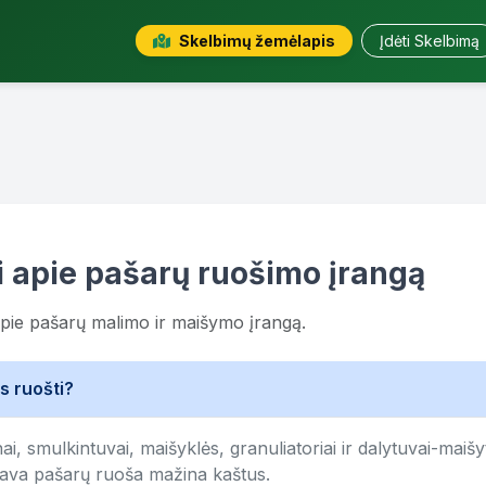
Skelbimų žemėlapis
Įdėti Skelbimą
i apie pašarų ruošimo įrangą
apie pašarų malimo ir maišymo įrangą.
s ruošti?
, smulkintuvai, maišyklės, granuliatoriai ir dalytuvai-maiš
 Sava pašarų ruoša mažina kaštus.