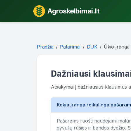
Agroskelbimai.lt
Pradžia
Patarimai
DUK
Ūkio įranga
Dažniausi klausima
Atsakymai į dažniausius klausimus 
Kokia įranga reikalinga pašaram
Pašarams ruošti naudojami malūnai
gyvulių rūšies ir bandos dydžio.