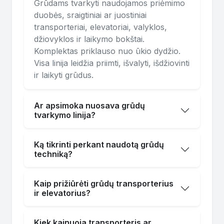
Grūdams tvarkyti naudojamos priėmimo
duobės, sraigtiniai ar juostiniai
transporteriai, elevatoriai, valyklos,
džiovyklos ir laikymo bokštai.
Komplektas priklauso nuo ūkio dydžio.
Visa linija leidžia priimti, išvalyti, išdžiovinti
ir laikyti grūdus.
Ar apsimoka nuosava grūdų
tvarkymo linija?
Ką tikrinti perkant naudotą grūdų
techniką?
Kaip prižiūrėti grūdų transporterius
ir elevatorius?
Kiek kainuoja transporteris ar