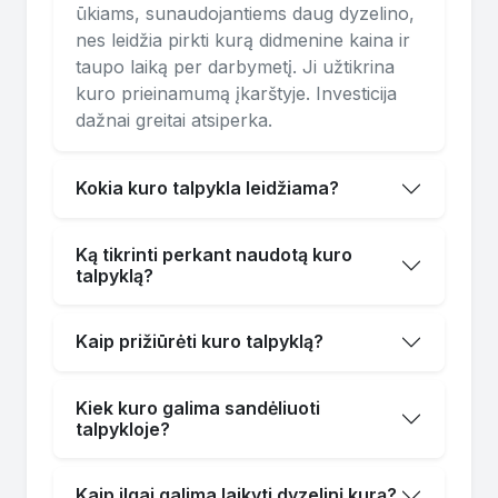
ūkiams, sunaudojantiems daug dyzelino,
nes leidžia pirkti kurą didmenine kaina ir
taupo laiką per darbymetį. Ji užtikrina
kuro prieinamumą įkarštyje. Investicija
dažnai greitai atsiperka.
Kokia kuro talpykla leidžiama?
Ką tikrinti perkant naudotą kuro
talpyklą?
Kaip prižiūrėti kuro talpyklą?
Kiek kuro galima sandėliuoti
talpykloje?
Kaip ilgai galima laikyti dyzelinį kurą?