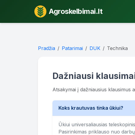
Agroskelbimai.lt
Pradžia
Patarimai
DUK
Technika
Dažniausi klausima
Atsakymai į dažniausius klausimus a
Koks krautuvas tinka ūkiui?
Ūkiui universaliausias teleskopini
Pasirinkimas priklauso nuo darbų