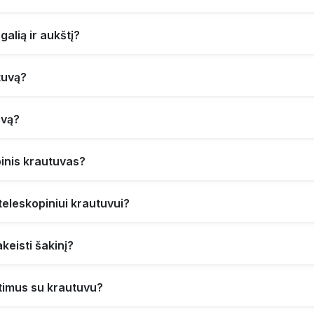
galią ir aukštį?
tuvą?
uvą?
inis krautuvas?
teleskopiniui krautuvui?
keisti šakinį?
ritimus su krautuvu?