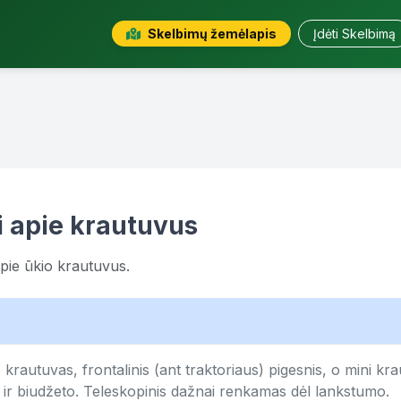
Skelbimų žemėlapis
Įdėti Skelbimą
i apie krautuvus
pie ūkio krautuvus.
s krautuvas, frontalinis (ant traktoriaus) pigesnis, o mini k
 ir biudžeto. Teleskopinis dažnai renkamas dėl lankstumo.