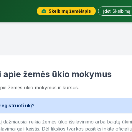
Skelbimų žemėlapis
Įdėti Skelbimą
i apie žemės ūkio mokymus
apie žemės ūkio mokymus ir kursus.
registruoti ūkį?
kį dažniausiai reikia žemės ūkio išsilavinimo arba baigtų ūk
avimai gali keistis. Dėl tikslios tvarkos pasitikslinkite oficiali