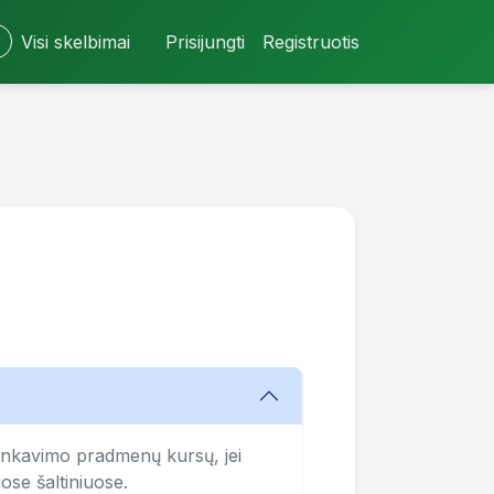
Visi skelbimai
Prisijungti
Registruotis
ininkavimo pradmenų kursų, jei
uose šaltiniuose.