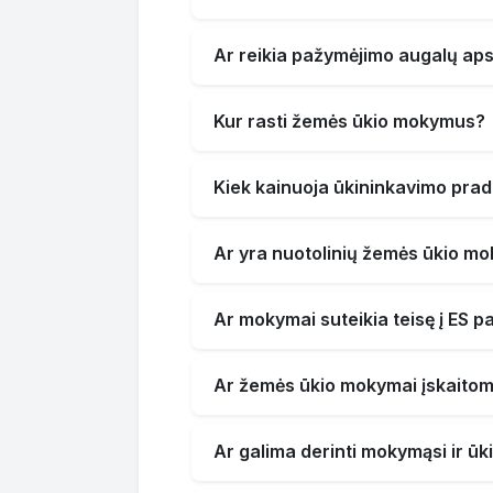
Ar reikia pažymėjimo augalų a
Kur rasti žemės ūkio mokymus?
Kiek kainuoja ūkininkavimo pra
Ar yra nuotolinių žemės ūkio m
Ar mokymai suteikia teisę į ES 
Ar žemės ūkio mokymai įskaitom
Ar galima derinti mokymąsi ir ūk