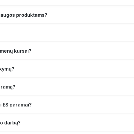
psaugos produktams?
dmenų kursai?
okymų?
paramą?
i ES paramai?
io darbą?