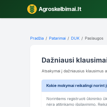
Agroskelbimai.lt
Pradžia
Patarimai
DUK
Paslaugos
Dažniausi klausima
Atsakymai į dažniausius klausimus 
Kokie mokymai reikalingi norint į
Norintiems registruoti ūkininko ū
nėra atitinkamo išsilavinimo. Reikal