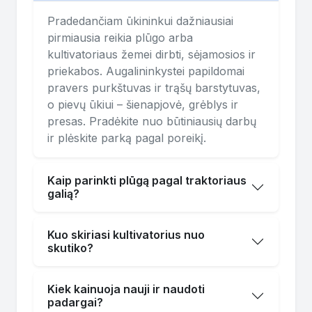
Pradedančiam ūkininkui dažniausiai
pirmiausia reikia plūgo arba
kultivatoriaus žemei dirbti, sėjamosios ir
priekabos. Augalininkystei papildomai
pravers purkštuvas ir trąšų barstytuvas,
o pievų ūkiui – šienapjovė, grėblys ir
presas. Pradėkite nuo būtiniausių darbų
ir plėskite parką pagal poreikį.
Kaip parinkti plūgą pagal traktoriaus
galią?
Kuo skiriasi kultivatorius nuo
skutiko?
Kiek kainuoja nauji ir naudoti
padargai?