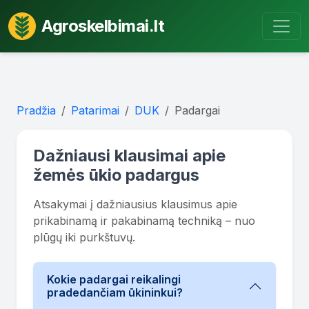
Agroskelbimai.lt
Pradžia
Patarimai
DUK
Padargai
Dažniausi klausimai apie
žemės ūkio padargus
Atsakymai į dažniausius klausimus apie
prikabinamą ir pakabinamą techniką – nuo
plūgų iki purkštuvų.
Kokie padargai reikalingi
pradedančiam ūkininkui?