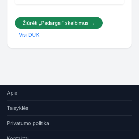
Žiūrėti „Padargai“ skelbimus →
Visi DUK
Apie
Taisyklės
Privatumo politika
Kontaktai