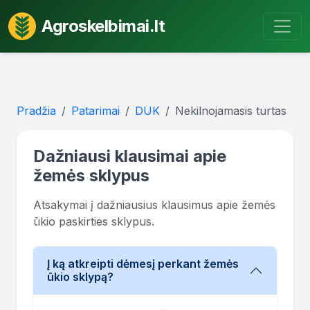
Agroskelbimai.lt
Pradžia
Patarimai
DUK
Nekilnojamasis turtas
Dažniausi klausimai apie
žemės sklypus
Atsakymai į dažniausius klausimus apie žemės
ūkio paskirties sklypus.
Į ką atkreipti dėmesį perkant žemės
ūkio sklypą?