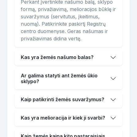
Perkant įvertinkite našumo balą, sklypo
formą, privažiavimą, melioracijos būklę ir
suvaržymus (servitutus, įkeitimus,
nuomą). Patikrinkite paskirtį Registrų
centro duomenyse. Geras našumas ir
privažiavimas didina vertę.
Kas yra žemės našumo balas?
Ar galima statyti ant žemės ūkio
sklypo?
Kaip patikrinti žemės suvaržymus?
Kas yra melioracija ir kiek ji svarbi?
Kaip žemės kaina kito pastaraisiais