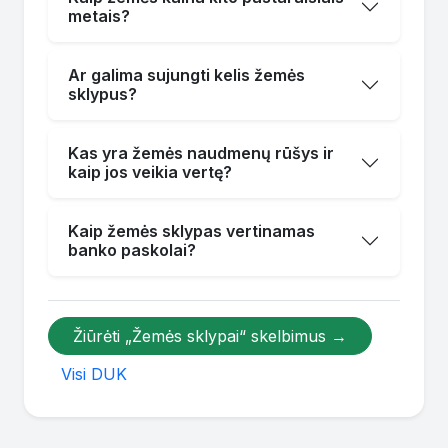
metais?
Ar galima sujungti kelis žemės
sklypus?
Kas yra žemės naudmenų rūšys ir
kaip jos veikia vertę?
Kaip žemės sklypas vertinamas
banko paskolai?
Žiūrėti „Žemės sklypai“ skelbimus →
Visi DUK