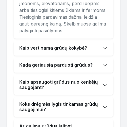
įmonėms, elevatoriams, perdirbėjams
arba tiesiogiai kitiems ūkiams ir fermoms.
Tiesioginis pardavimas dažnai leidžia
gauti geresnę kainą. Skelbimuose galima
palyginti pasiūlymus.
Kaip vertinama grūdų kokybė?
Kada geriausia parduoti grūdus?
Kaip apsaugoti grūdus nuo kenkėjų
saugojant?
Koks drėgmės lygis tinkamas grūdų
saugojimui?
Ar galima grūdus laikyti