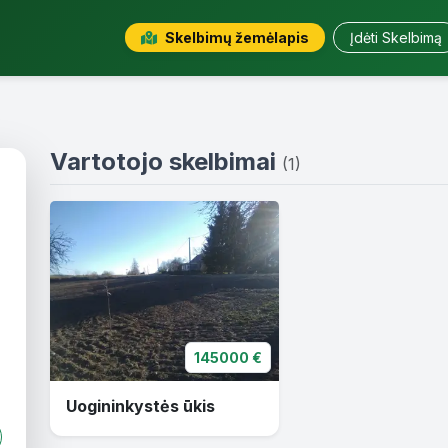
Skelbimų žemėlapis
Įdėti Skelbimą
Vartotojo skelbimai
(1)
145000 €
Uogininkystės ūkis